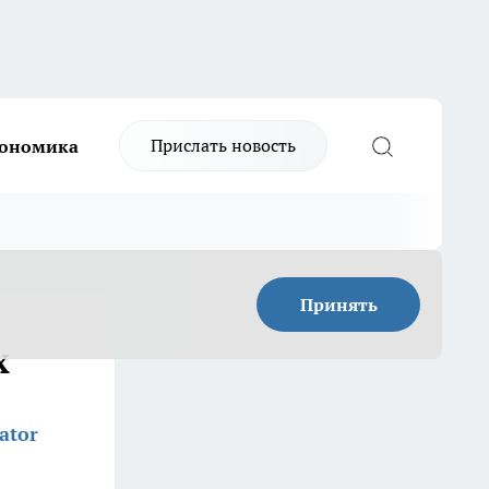
Прислать новость
ономика
Принять
х
ator