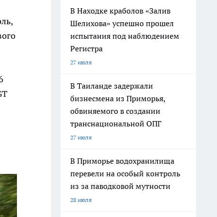
В Находке краболов «Залив
ль,
Шелихова» успешно прошел
вого
испытания под наблюдением
Регистра
27 июля
6
В Таиланде задержали
GT
бизнесмена из Приморья,
обвиняемого в создании
транснациональной ОПГ
27 июля
В Приморье водохранилища
перевели на особый контроль
из за паводковой мутности
28 июля