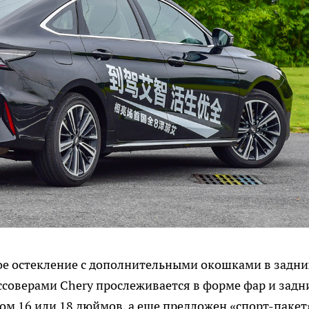
овое остекление с дополнительными окошками в задни
ссоверами Chery прослеживается в форме фар и задн
ом 16 или 18 дюймов, а еще предложен «спорт-пакет»