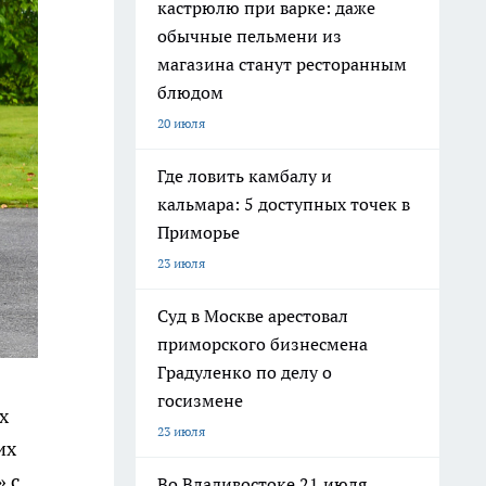
кастрюлю при варке: даже
обычные пельмени из
магазина станут ресторанным
блюдом
20 июля
Где ловить камбалу и
кальмара: 5 доступных точек в
Приморье
23 июля
Суд в Москве арестовал
приморского бизнесмена
Градуленко по делу о
госизмене
х
23 июля
их
 с
Во Владивостоке 21 июля