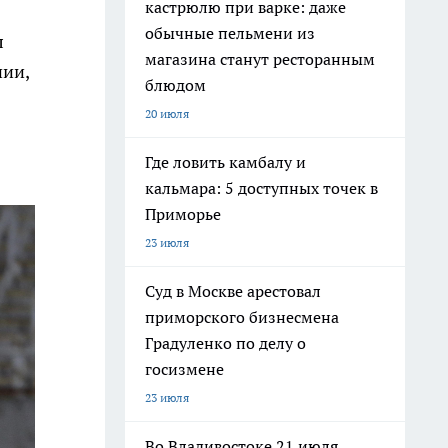
кастрюлю при варке: даже
обычные пельмени из
л
магазина станут ресторанным
нии,
блюдом
20 июля
Где ловить камбалу и
кальмара: 5 доступных точек в
Приморье
23 июля
Суд в Москве арестовал
приморского бизнесмена
Градуленко по делу о
госизмене
23 июля
Во Владивостоке 21 июля