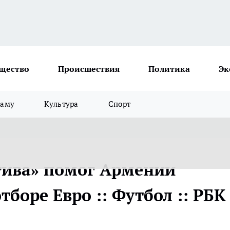
щество
Происшествия
Политика
Эк
ламу
Культура
Спорт
тива» помог Армении
тборе Евро :: Футбол :: РБК