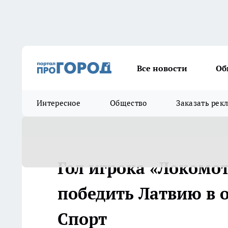
Все новости
Об
Интересное
Общество
Заказать рек
Гол игрока «Локомо
победить Латвию в о
Спорт