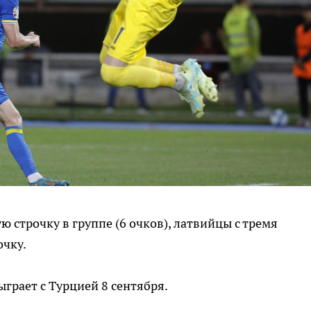
 строчку в группе (6 очков), латвийцы с тремя
очку.
грает с Турцией 8 сентября.