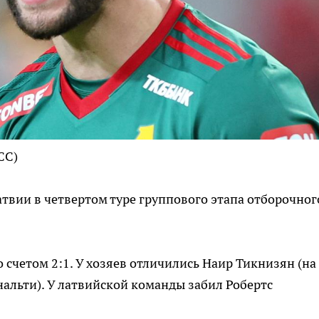
СС)
вии в четвертом туре группового этапа отборочног
 счетом 2:1. У хозяев отличились Наир Тикнизян (на
енальти). У латвийской команды забил Робертс