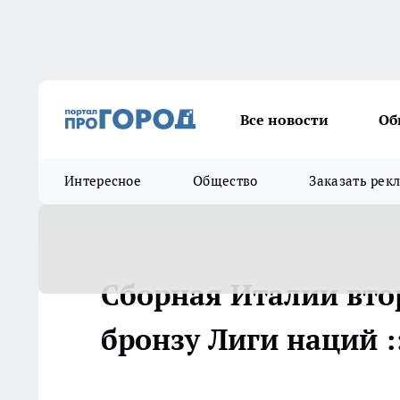
Все новости
Об
Интересное
Общество
Заказать рек
Сборная Италии вто
бронзу Лиги наций :