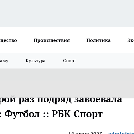
щество
Происшествия
Политика
Эк
ламу
Культура
Спорт
рой раз подряд завоевала
: Футбол :: РБК Спорт
18 июня 2023
administr