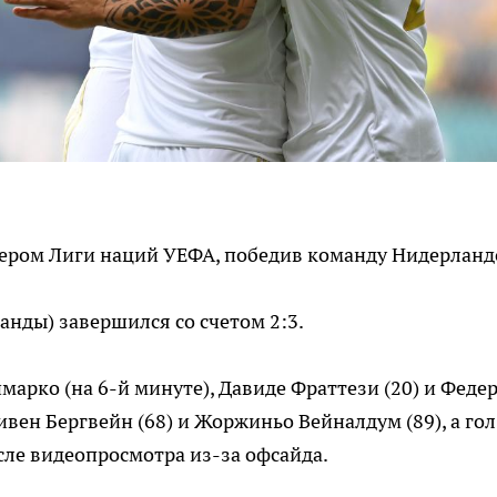
ером Лиги наций УЕФА, победив команду Нидерланд
ланды) завершился со счетом 2:3.
марко (на 6-й минуте), Давиде Фраттези (20) и Феде
ивен Бергвейн (68) и Жоржиньо Вейналдум (89), а гол
осле видеопросмотра из-за офсайда.