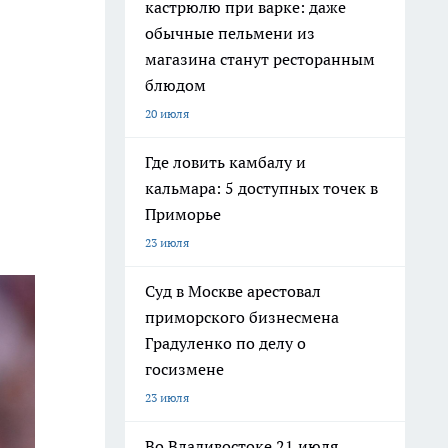
кастрюлю при варке: даже
обычные пельмени из
магазина станут ресторанным
блюдом
20 июля
Где ловить камбалу и
кальмара: 5 доступных точек в
Приморье
23 июля
Суд в Москве арестовал
приморского бизнесмена
Градуленко по делу о
госизмене
23 июля
Во Владивостоке 21 июля