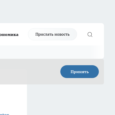
Прислать новость
ономика
Принять
ator