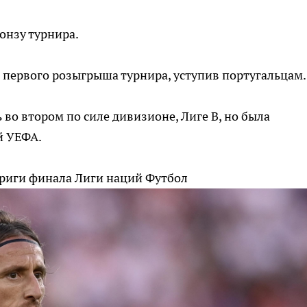
онзу турнира.
е первого розыгрыша турнира, уступив португальцам.
во втором по силе дивизионе, Лиге B, но была
й УЕФА.
триги финала Лиги наций
Футбол