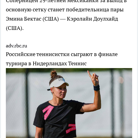
Соперницей 29-летней мексиканки за выход в
основную сетку станет победительница пары
Эмина Бектас (США) — Кэролайн Доулхайд
(США).
adv.rbc.ru
Российские теннисистки сыграют в финале
турнира в Нидерландах
Теннис