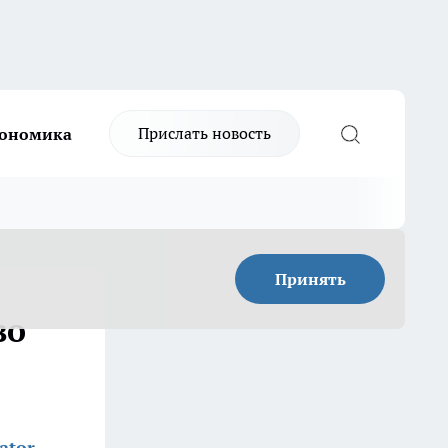
Прислать новость
ономика
Принять
во
ator