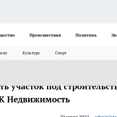
щество
Происшествия
Политика
Эк
ламу
Культура
Спорт
ать участок под строительст
РБК Недвижимость
20 июля 2022
administr