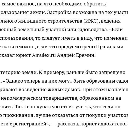
 самое важное, на что необходимо обратить
ользования земли. Застройка возможна на тех участк
льного жилищного строительства (ИЖС), ведения
дебный земельный участок) или садоводства. «Если
пользования, то следует иметь в виду, что изменени
стка возможно, если это предусмотрено Правилами
сказал юрист Amulex.ru Андрей Еремин.
атегорию земли. К примеру, раньше было запрещено
. «Однако теперь на них могут быть образованы сад
тривают возведение жилых домов. При этом назначе
м некоммерческом товариществе, образованном на
нять. Также покупателю стоит учесть, что если он
о проживания, лучше отказаться от покупки участков
сти с регистрацией», — рассказал юрист адвокатског