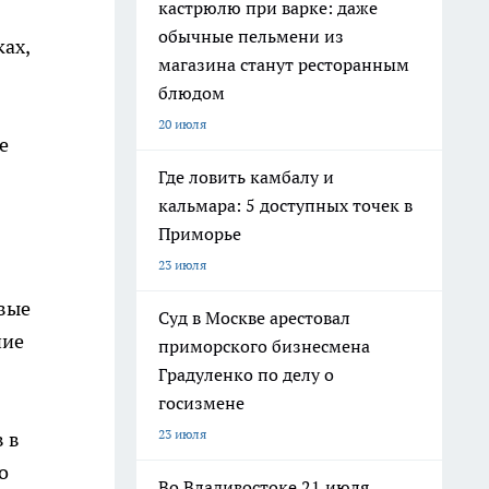
кастрюлю при варке: даже
обычные пельмени из
ах,
магазина станут ресторанным
блюдом
20 июля
е
Где ловить камбалу и
кальмара: 5 доступных точек в
Приморье
23 июля
овые
Суд в Москве арестовал
ние
приморского бизнесмена
Градуленко по делу о
госизмене
23 июля
 в
о
Во Владивостоке 21 июля