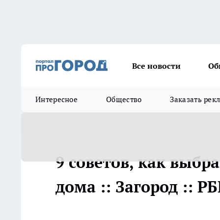
Все новости
Об
Интересное
Общество
Заказать рек
9 советов, как выбр
дома :: Загород :: 