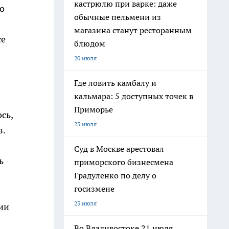
кастрюлю при варке: даже
о
обычные пельмени из
магазина станут ресторанным
се
блюдом
20 июля
Где ловить камбалу и
кальмара: 5 доступных точек в
Приморье
сь,
23 июля
в.
Суд в Москве арестовал
ь
приморского бизнесмена
Градуленко по делу о
госизмене
23 июля
ии
Во Владивостоке 21 июля