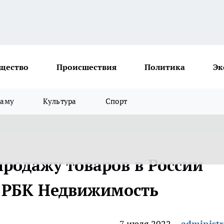
щество
Происшествия
Политика
Эк
ламу
Культура
Спорт
продажу товаров в России
:: РБК Недвижимость
7 июля 2022
administr