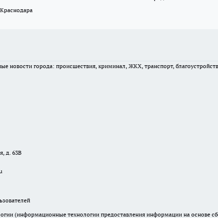
 Краснодара
вные новости города: происшествия, криминал, ЖКХ, транспорт, благоустройст
, д. 63В
u
зователей
гии (информационные технологии предоставления информации на основе сбор