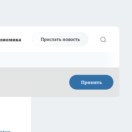
Прислать новость
ономика
Принять
ator