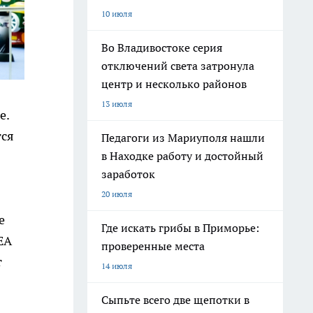
10 июля
Во Владивостоке серия
отключений света затронула
центр и несколько районов
13 июля
е.
тся
Педагоги из Мариуполя нашли
в Находке работу и достойный
заработок
20 июля
е
Где искать грибы в Приморье:
ЕА
проверенные места
т
14 июля
Сыпьте всего две щепотки в