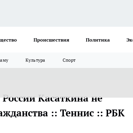
щество
Происшествия
Политика
Эк
ламу
Культура
Спорт
 России Касаткина не
жданства :: Теннис :: РБК