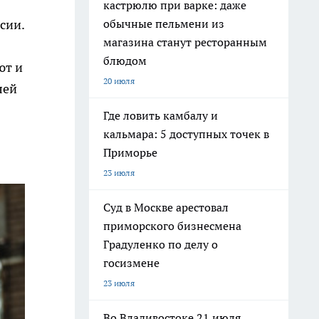
кастрюлю при варке: даже
обычные пельмени из
сии.
магазина станут ресторанным
блюдом
ют и
20 июля
лей
Где ловить камбалу и
кальмара: 5 доступных точек в
Приморье
23 июля
Суд в Москве арестовал
приморского бизнесмена
Градуленко по делу о
госизмене
23 июля
Во Владивостоке 21 июля