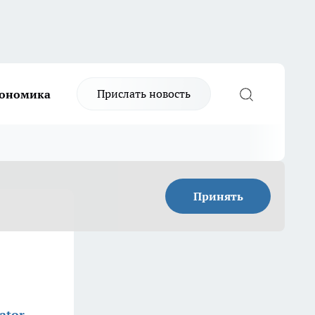
Прислать новость
ономика
Принять
ator