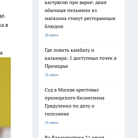
кастрюлю при варке: даже
обычные пельмени из
це.
магазина станут ресторанным
а в
блюдом
20 июля
Где ловить камбалу и
а
кальмара: 5 доступных точек в
Приморье
23 июля
Суд в Москве арестовал
приморского бизнесмена
Градуленко по делу о
госизмене
23 июля
Во Владивостоке 21 июля