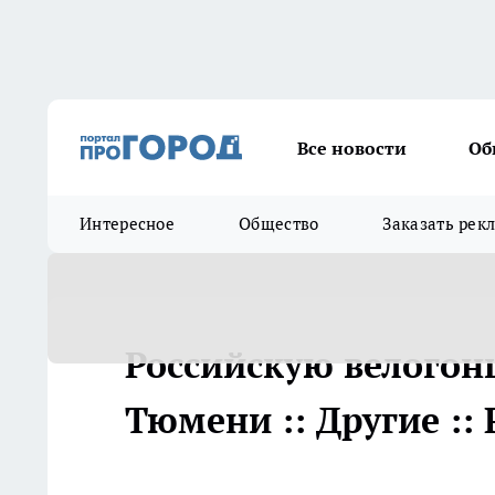
Все новости
Об
Интересное
Общество
Заказать рек
Российскую велогон
Тюмени :: Другие ::