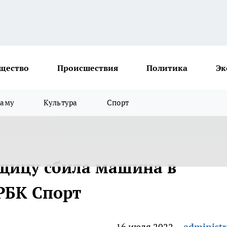
щество
Происшествия
Политика
Эк
ламу
Культура
Спорт
щицу сбила машина в
 РБК Спорт
16 июля 2022
administr