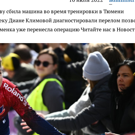
у сбила машина во время тренировки в Тюмени
еку Диане Климовой диагностировали перелом позв
сменка уже перенесла операцию
Читайте нас в Новос