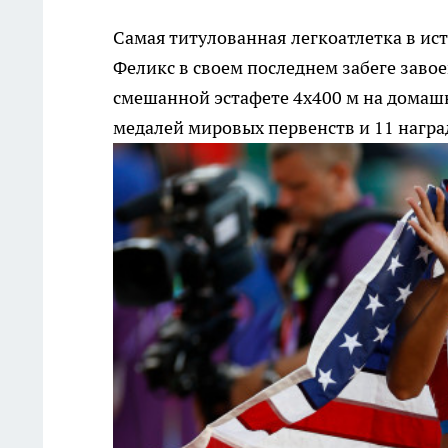
Самая титулованная легкоатлетка в ис
Феликс в своем последнем забеге заво
смешанной эстафете 4х400 м на домашн
медалей мировых первенств и 11 нагр