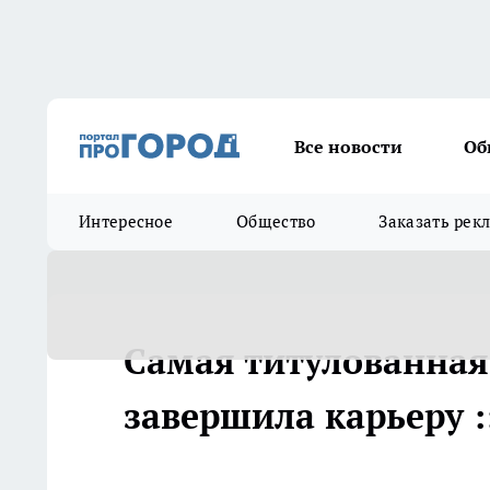
Все новости
Об
Интересное
Общество
Заказать рек
Самая титулованная
завершила карьеру :