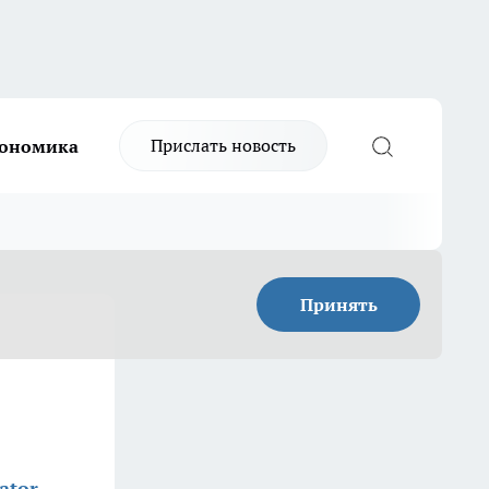
Прислать новость
ономика
Принять
ator