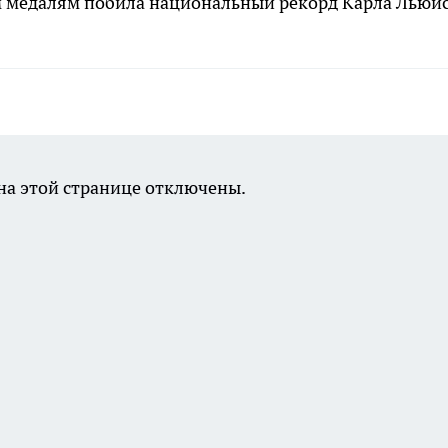
м медалям побила национальный рекорд Карла Льюис
а этой странице отключены.