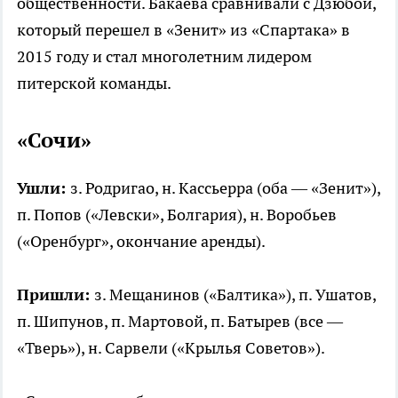
общественности. Бакаева сравнивали с Дзюбой,
который перешел в «Зенит» из «Спартака» в
2015 году и стал многолетним лидером
питерской команды.
«Сочи»
Ушли:
з. Родригао, н. Кассьерра (оба — «Зенит»),
п. Попов («Левски», Болгария), н. Воробьев
(«Оренбург», окончание аренды).
Пришли:
з. Мещанинов («Балтика»), п. Ушатов,
п. Шипунов, п. Мартовой, п. Батырев (все —
«Тверь»), н. Сарвели («Крылья Советов»).