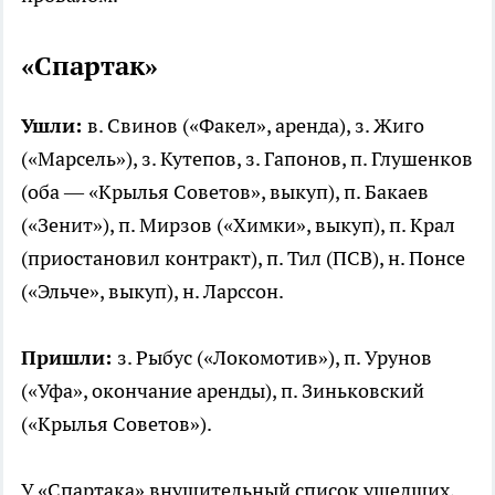
«Спартак»
Ушли:
в. Свинов («Факел», аренда), з. Жиго
(«Марсель»), з. Кутепов, з. Гапонов, п. Глушенков
(оба — «Крылья Советов», выкуп), п. Бакаев
(«Зенит»), п. Мирзов («Химки», выкуп), п. Крал
(приостановил контракт), п. Тил (ПСВ), н. Понсе
(«Эльче», выкуп), н. Ларссон.
Пришли:
з. Рыбус («Локомотив»), п. Урунов
(«Уфа», окончание аренды), п. Зиньковский
(«Крылья Советов»).
У «Спартака» внушительный список ушедших,