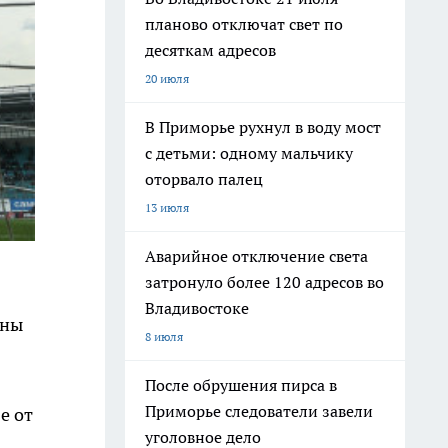
планово отключат свет по
десяткам адресов
20 июля
В Приморье рухнул в воду мост
с детьми: одному мальчику
оторвало палец
13 июля
Аварийное отключение света
затронуло более 120 адресов во
Владивостоке
ены
8 июля
После обрушения пирса в
Приморье следователи завели
е от
уголовное дело