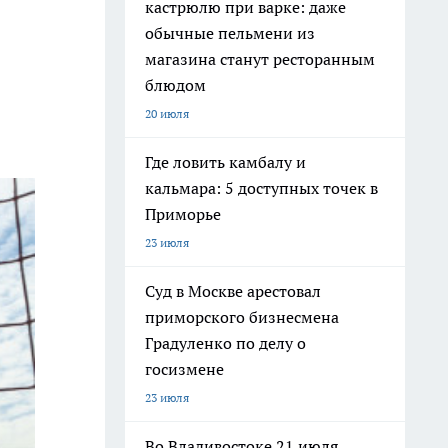
кастрюлю при варке: даже
обычные пельмени из
магазина станут ресторанным
блюдом
20 июля
Где ловить камбалу и
кальмара: 5 доступных точек в
Приморье
23 июля
Суд в Москве арестовал
приморского бизнесмена
Градуленко по делу о
госизмене
23 июля
Во Владивостоке 21 июля