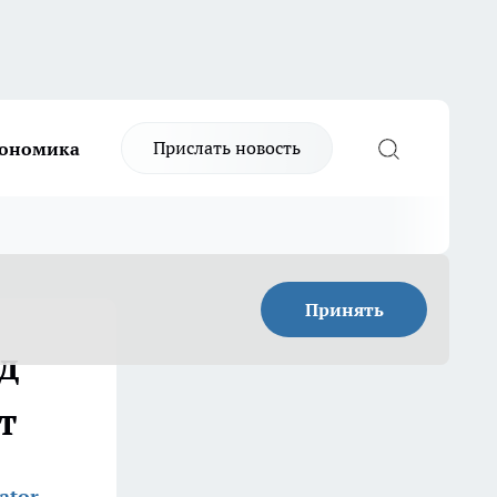
Прислать новость
ономика
Принять
д
т
ator