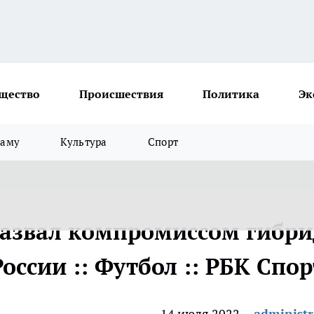
щество
Происшествия
Политика
Эк
ламу
Культура
Спорт
азвал компромиссом гибри
оссии :: Футбол :: РБК Спор
14 июля 2022
administr