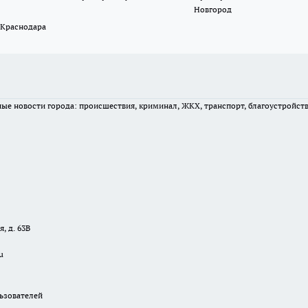
Новгород
 Краснодара
вные новости города: происшествия, криминал, ЖКХ, транспорт, благоустройст
, д. 63В
u
зователей