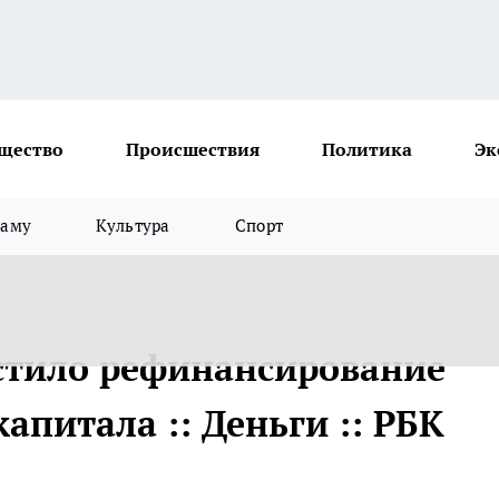
щество
Происшествия
Политика
Эк
ламу
Культура
Спорт
стило рефинансирование
апитала :: Деньги :: РБК