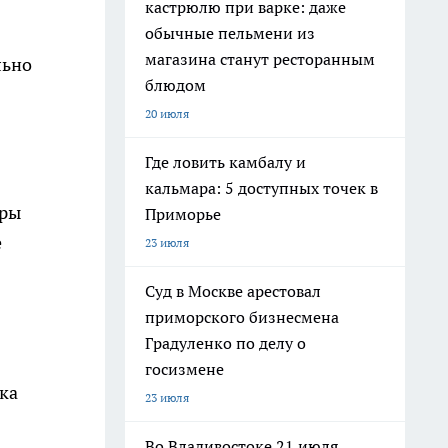
кастрюлю при варке: даже
обычные пельмени из
магазина станут ресторанным
льно
блюдом
20 июля
Где ловить камбалу и
кальмара: 5 доступных точек в
иры
Приморье
е
23 июля
Суд в Москве арестовал
приморского бизнесмена
Градуленко по делу о
госизмене
ка
23 июля
Во Владивостоке 21 июля