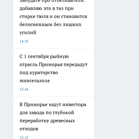
Забудьте про отбеливатели:
добавляю это в таз при
стирке тюля и он становится
белоснежным без лишних
усилий
14:25
С 1 сентября рыбную
отрасль Приморья передадут
под кураторство
минсельхоза
13:54
В Приморье ищут инвестора
для завода по глубокой
переработке древесных
отходов
13:15