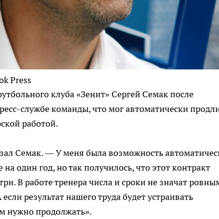
ok Press
футбольного клуба «Зенит» Сергей Семак после
ресс-службе команды, что мог автоматически продл
рской работой.
азал Семак. — У меня была возможность автоматиче
а один год, но так получилось, что этот контракт
три. В работе тренера числа и сроки не значат ровны
 если результат нашего труда будет устраивать
ам нужно продолжать».