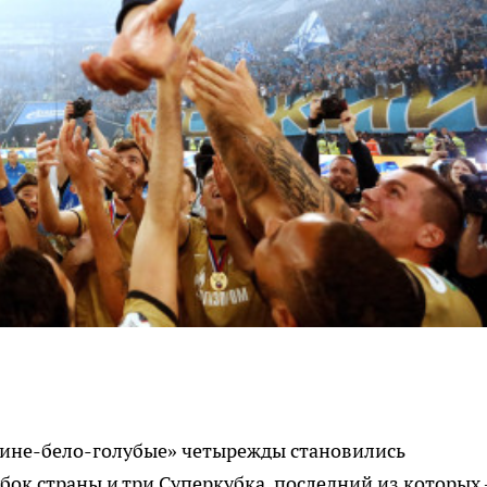
«сине-бело-голубые» четырежды становились
бок страны и три Суперкубка, последний из которых