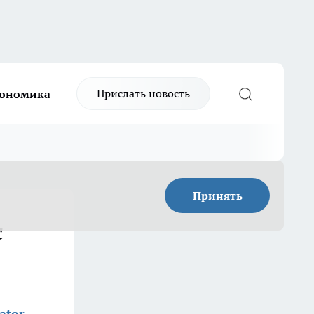
Прислать новость
ономика
Принять
с
ator