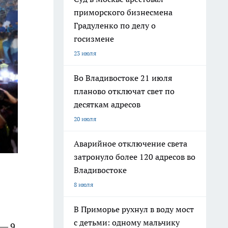
приморского бизнесмена
Градуленко по делу о
госизмене
23 июля
Во Владивостоке 21 июля
планово отключат свет по
десяткам адресов
20 июля
Аварийное отключение света
затронуло более 120 адресов во
Владивостоке
8 июля
В Приморье рухнул в воду мост
с детьми: одному мальчику
 — 9