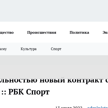
щество
Происшествия
Политика
Эк
ламу
Культура
Спорт
льностью новый контракт 
 :: РБК Спорт
13 июля 2022
administr