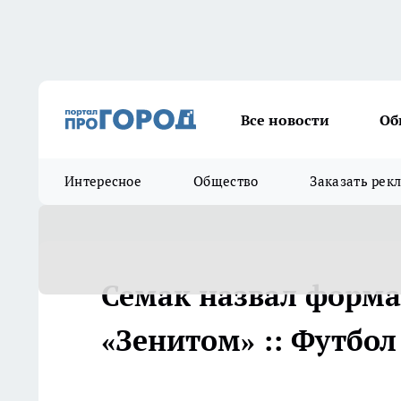
Все новости
Об
Интересное
Общество
Заказать рек
Семак назвал форма
«Зенитом» :: Футбол