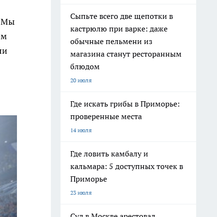
Сыпьте всего две щепотки в
 «Мы
кастрюлю при варке: даже
ем
обычные пельмени из
ли
магазина станут ресторанным
блюдом
20 июля
Где искать грибы в Приморье:
проверенные места
14 июля
Где ловить камбалу и
кальмара: 5 доступных точек в
Приморье
23 июля
Суд в Москве арестовал