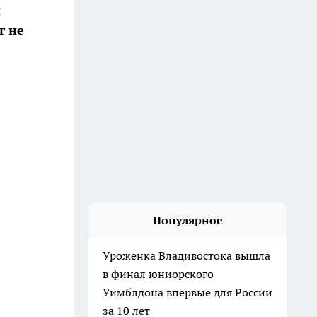
и
г не
Популярное
Уроженка Владивостока вышла
в финал юниорского
Уимблдона впервые для России
за 10 лет