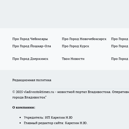
Про Город Чебоксары
Про Город Новочебоксарск
Про Город
Про Город Йошкар-Ола
Про Город Курск
Про Город
Про Город Дзержинск
Твои Новости
Про Город
Редакционная политика
© 2025 vladivostoktimes.ru - новостной портал Владивостока. Операти
города Владивосток"
О компании:
Учредитель: ИП Карелин Н.Ю
Главный редактор сайта: Карелин Н.Ю.