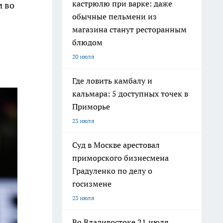
кастрюлю при варке: даже
м во
обычные пельмени из
магазина станут ресторанным
блюдом
20 июля
Где ловить камбалу и
кальмара: 5 доступных точек в
Приморье
23 июля
Суд в Москве арестовал
приморского бизнесмена
Градуленко по делу о
госизмене
23 июля
Во Владивостоке 21 июля