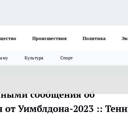
щество
Происшествия
Политика
Эк
ламу
Культура
Спорт
шными сообщения об
 от Уимблдона-2023 :: Тенн