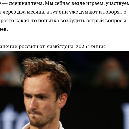
 — смешная тема. Мы сейчас везде играем, участвуе
т через два месяца, а тут они уже думают и говорят о
росто какая-то попытка возбудить острый вопрос и
щев.
ранении россиян от Уимблдона-2023
Теннис