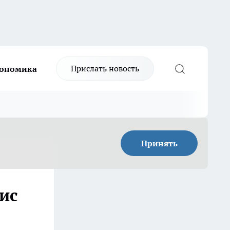
Прислать новость
ономика
Принять
ис