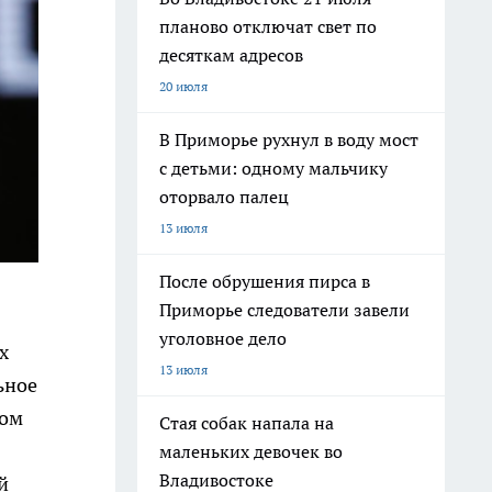
планово отключат свет по
десяткам адресов
20 июля
В Приморье рухнул в воду мост
с детьми: одному мальчику
оторвало палец
13 июля
После обрушения пирса в
Приморье следователи завели
уголовное дело
х
13 июля
ьное
гом
Стая собак напала на
маленьких девочек во
Владивостоке
й