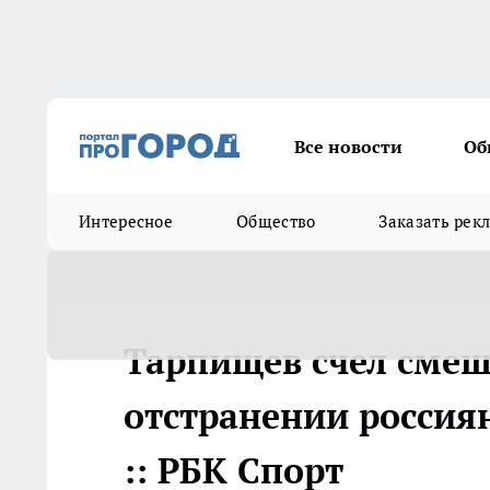
Все новости
Об
Интересное
Общество
Заказать рек
Тарпищев счел сме
отстранении россиян
:: РБК Спорт