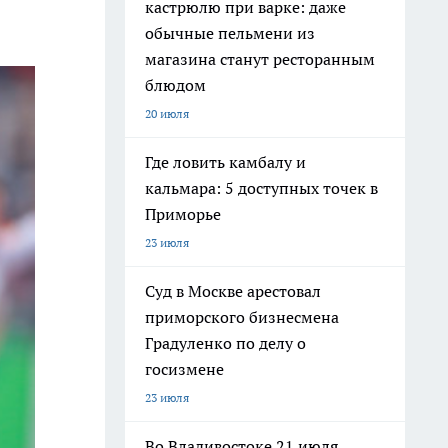
кастрюлю при варке: даже
обычные пельмени из
магазина станут ресторанным
блюдом
20 июля
Где ловить камбалу и
кальмара: 5 доступных точек в
Приморье
23 июля
Суд в Москве арестовал
приморского бизнесмена
Градуленко по делу о
госизмене
23 июля
Во Владивостоке 21 июля