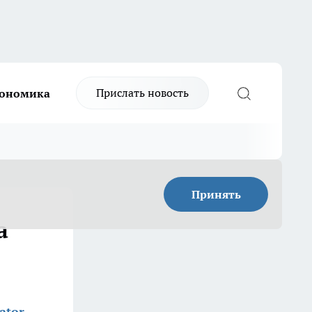
Прислать новость
ономика
Принять
а
ator