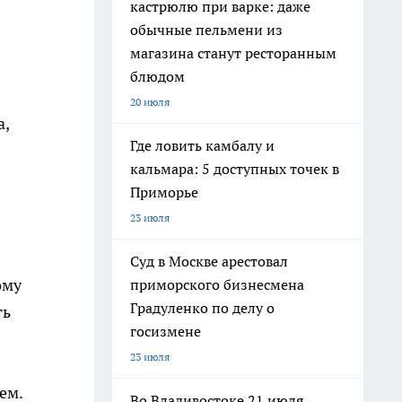
кастрюлю при варке: даже
обычные пельмени из
магазина станут ресторанным
блюдом
20 июля
а,
Где ловить камбалу и
кальмара: 5 доступных точек в
Приморье
23 июля
Суд в Москве арестовал
ому
приморского бизнесмена
Градуленко по делу о
ть
госизмене
23 июля
ем.
Во Владивостоке 21 июля