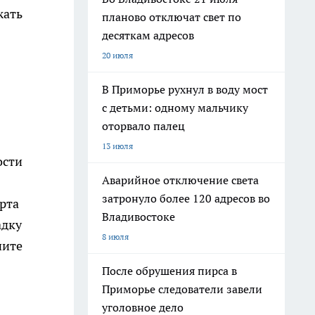
жать
планово отключат свет по
десяткам адресов
20 июля
В Приморье рухнул в воду мост
с детьми: одному мальчику
оторвало палец
13 июля
ости
Аварийное отключение света
затронуло более 120 адресов во
рта
Владивостоке
адку
8 июля
ните
После обрушения пирса в
Приморье следователи завели
уголовное дело