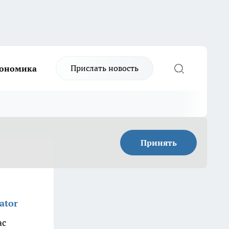
Прислать новость
ономика
Принять
ator
ас