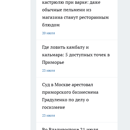
кастрюлю при варке: даже
обычные пельмени из
магазина станут ресторанным
блюдом
20 июля
Где ловить камбалу и
кальмара: 5 доступных точек в
Приморье
23 июля
Суд в Москве арестовал
приморского бизнесмена
Градуленко по делу о
госизмене
23 июля
Во Владивостоке 21 июля