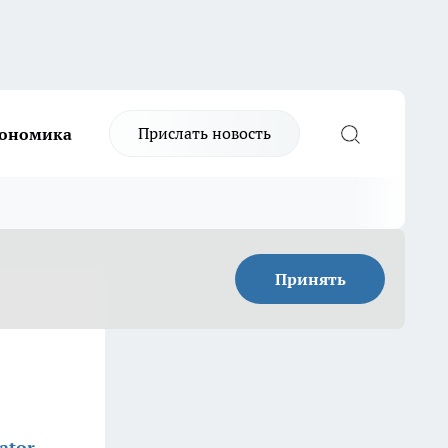
Прислать новость
ономика
Принять
ator