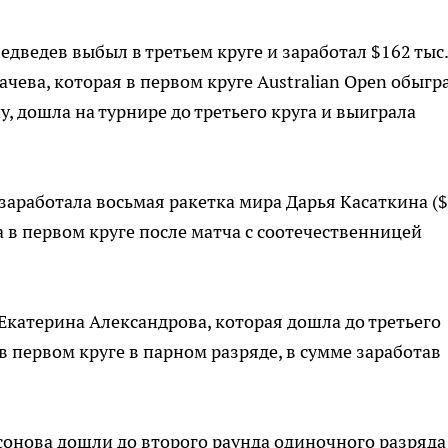
ведев выбыл в третьем круге и заработал $162 тыс.
рачева, которая в первом круге Australian Open обыгр
, дошла на турнире до третьего круга и выиграла
заработала восьмая ракетка мира Дарья Касаткина (
ла в первом круге после матча с соотечественницей
Екатерина Александрова, которая дошла до третьего
в первом круге в парном разряде, в сумме заработав
онова дошли до второго раунда одиночного разряда