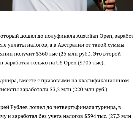
который дошел до полуфинала Austrlian Open, зарабо
осле уплаты налогов, а в Австралии от такой суммы
янин получит $360 тыс (25 млн руб.). Это второй
н заработал только на US Open ($705 тыс).
турнира, вместе с призовыми на квалификационном
нисисты заработали $3,2 млн (220 млн руб.)
дрей Рублев дошел до четвертьфинала турнира, в
у и заработал без учета налогов $394 тыс. (27,3 млн