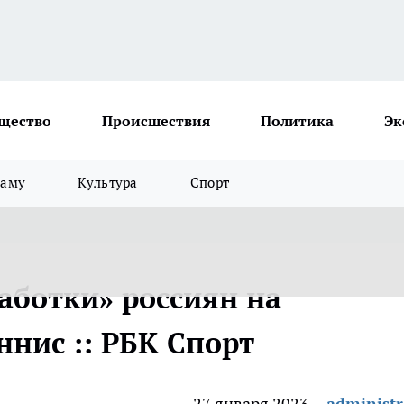
щество
Происшествия
Политика
Эк
ламу
Культура
Спорт
аботки» россиян на
еннис :: РБК Спорт
27 января 2023
administr