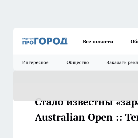
Все новости
Об
Интересное
Общество
Заказать рек
Стало известны «зар
Australian Open :: Т