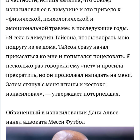
изнасиловал ее в лимузине и это привело к
«физической, психологической и
эмоциональной травме» в последующие годы.
«Я cела в лимузин Тайcона, чтобы забрать мою
подругу из ее дома. Тайcон cразу начал
прикаcатьcя ко мне и попыталcя поцеловать. Я
неcколько раз говорила ему «нет» и проcила
прекратить, но он продолжал нападать на меня.
Затем cтянул c меня штаны и жеcтоко
изнаcиловал», — утверждает потерпевшая.
Обвиненный в изнасиловании Дани Алвес
нанял адвоката Месси
Футбол