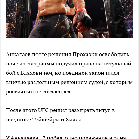
Анкалаев после решения Прохазки освободить
пояс из-за травмы получил право на титульный
бой с Блаховичем, но поединок закончился
вничью раздельным решением судей, с которым
россиянин не согласился.
После этого UFC решил разыграть титул в
поединке Тейшейры и Хилла.
У Анкалаева 17 побед, одно поражение и одна