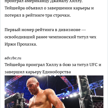
проиграл американцу Джамалу Хиллу.
Тейшейра объявил о завершении карьеры и
потерял в рейтинге три строчки.
Первый номер рейтинга в дивизионе —
освободивший ранее чемпионский титул чех
Иржи Прохазка.
adv.rbc.ru
Тейшейра проиграл Хиллу в бою за титул UFC и
завершил карьеру
Единоборства