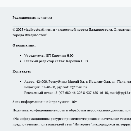
Редакционная политика
© 2025 vladivostoktimes.ru - новостной портал Владивостока. Операти
города Владивосток"
О компании:
Учредитель: ИП Карелин Н.Ю
Главный редактор сайта: Карелин Н.Ю.
Контакты
Адрес: 424000, Республика Марий Эл, г. Йошкар-Ола, ул. Палантая
Редакция: 31-40-60, pgorod12@mail.ru
Рекламный отдел: 8-927-680-46-20? 8-927-680-46-10, mari@pg12.r
Знак информационной продукции: 16+.
Политика конфиденциальности и обработки персональных данных поль
«На информационном ресурсе применяются рекомендательные техноло
предпочтениям пользователей сети "Интернет", находящихся на терр