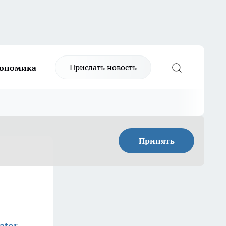
Прислать новость
ономика
Принять
ator