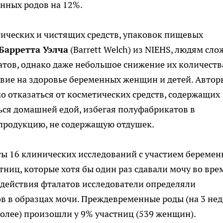
нных родов на 12%.
тических и чистящих средств, упаковок пищевых
Барретта Уэлча
(Barrett Welch) из NIEHS, людям сло
тов, однако даже небольшое снижение их количеств
твие на здоровье беременных женщин и детей. Автор
о отказаться от косметических средств, содержащих
ться домашней едой, избегая полуфабрикатов в
 продукцию, не содержащую отдушек.
ы 16 клинических исследований с участием береме
тниц, которые хотя бы один раз сдавали мочу во вре
здействия фталатов исследователи определяли
в в образцах мочи. Преждевременные роды (на 3 не
олее) произошли у 9% участниц (539 женщин).