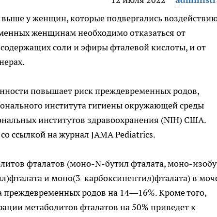
 выше у женщин, которые подвергались воздействи
ременных женщинам необходимо отказаться
от
, содержащих
соли и эфиры фталевой кислоты
, и от
нерах.
енности повышает риск преждевременных родов,
ионального института гигиены окружающей среды
иональных институтов здравоохранения (NIH) США.
со ссылкой на журнал JAMA Pediatrics.
литов фталатов (моно-N-бутил фталата, моно-изоб
л)фталата и моно(3-карбоксипентил)фталата) в моч
а преждевременных родов на 14—16%. Кроме того,
рации метаболитов фталатов на 50% приведет к