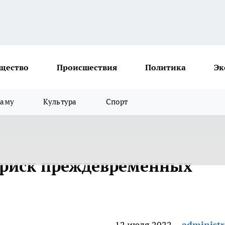
щество
Происшествия
Политика
Эк
ламу
Культура
Спорт
риск преждевременных
12 июля 2022
administr