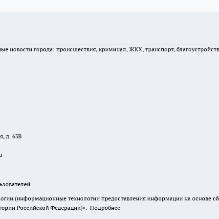
вные новости города: происшествия, криминал, ЖКХ, транспорт, благоустройст
, д. 63В
u
зователей
гии (информационные технологии предоставления информации на основе сбор
итории Российской Федерации)».
Подробнее