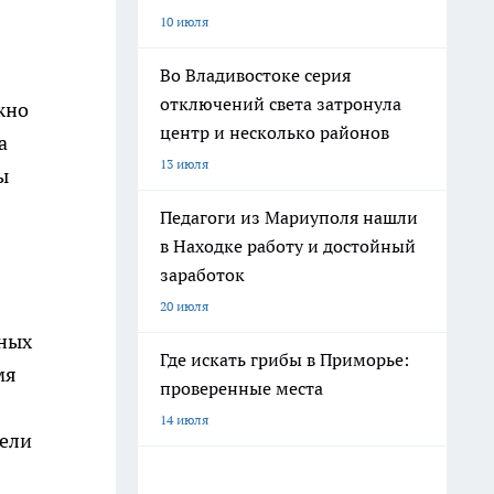
10 июля
Во Владивостоке серия
отключений света затронула
жно
центр и несколько районов
а
13 июля
ы
Педагоги из Мариуполя нашли
в Находке работу и достойный
заработок
20 июля
нных
Где искать грибы в Приморье:
мя
проверенные места
14 июля
дели