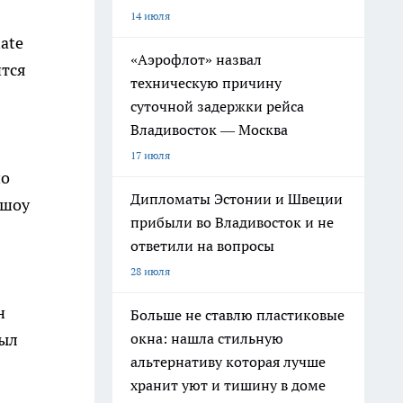
14 июля
ate
«Аэрофлот» назвал
ится
техническую причину
суточной задержки рейса
Владивосток — Москва
5
17 июля
но
Дипломаты Эстонии и Швеции
 шоу
прибыли во Владивосток и не
ответили на вопросы
28 июля
н
Больше не ставлю пластиковые
был
окна: нашла стильную
альтернативу которая лучше
хранит уют и тишину в доме