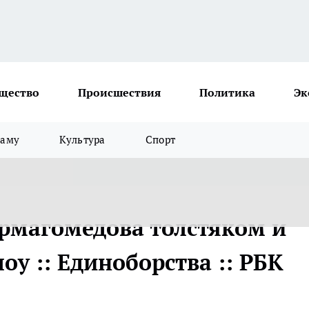
щество
Происшествия
Политика
Эк
ламу
Культура
Спорт
рмагомедова толстяком и
оу :: Единоборства :: РБК