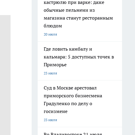
кастрюлю при варке: даже
обычные пельмени из
магазина станут ресторанным
блюдом
20 июля
Где ловить камбалу и
кальмара: 5 доступных точек в
Приморье
23 июля
Суд в Москве арестовал
приморского бизнесмена
Градуленко по делу о
госизмене
23 июля
Во Владивостоке 21 июля