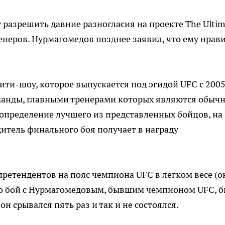
разрешить давние разногласия на проекте The Ultim
тренеров. Нурмагомедов позднее заявил, что ему нрав
лити-шоу, которое выпускается под эгидой UFC с 200
оманды, главными тренерами которых являются обыч
определение лучшего из представленных бойцов, на
дитель финального боя получает в награду
ретендентов на пояс чемпиона UFC в легком весе (о
о бой с Нурмагомедовым, бывшим чемпионом UFC, 
н срывался пять раз и так и не состоялся.