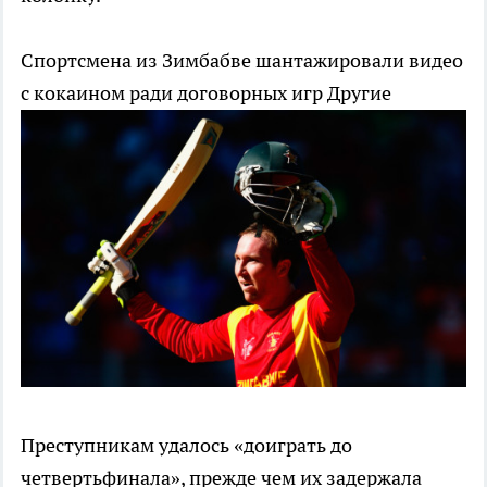
Спортсмена из Зимбабве шантажировали видео
с кокаином ради договорных игр
Другие
Преступникам удалось «доиграть до
четвертьфинала», прежде чем их задержала