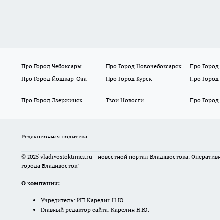
Про Город Чебоксары
Про Город Новочебоксарск
Про Город
Про Город Йошкар-Ола
Про Город Курск
Про Город
Про Город Дзержинск
Твои Новости
Про Город
Редакционная политика
© 2025 vladivostoktimes.ru - новостной портал Владивостока. Операти
города Владивосток"
О компании:
Учредитель: ИП Карелин Н.Ю
Главный редактор сайта: Карелин Н.Ю.