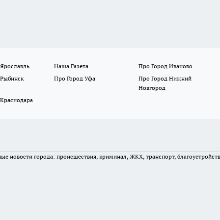
 Ярославль
Наша Газета
Про Город Иваново
 Рыбинск
Про Город Уфа
Про Город Нижний
Новгород
 Краснодара
вные новости города: происшествия, криминал, ЖКХ, транспорт, благоустройст