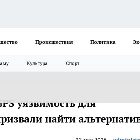
щество
Происшествия
Политика
Эк
ламу
Культура
Спорт
GPS уязвимость для
призвали найти альтернати
27 мая 2025
administr