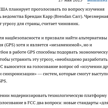
США планирует проголосовать по вопросу изучения
 ведомства Брендан Карр (Brendan Carr). Чрезмерна
т угрозу для страны, считает чиновник.
 (GPS) хотя и является «незаменимой», но и
«сбои в работе GPS способны подорвать экономическ
тобы устранить эту угрозу, «необходимо разработать
C выносится на голосование вопрос об «изучении др
и синхронизации» — систем, которые смогут выступ
GPS.
ерении модернизировать технологическую платформу
олосование в FCC два вопроса: новые стандарты «дл