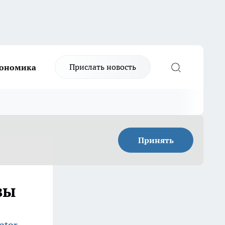
Прислать новость
ономика
Принять
вы
ator