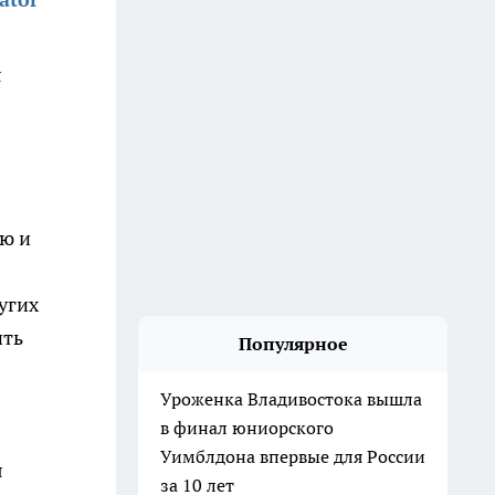
я
ую и
угих
ить
Популярное
Уроженка Владивостока вышла
в финал юниорского
Уимблдона впервые для России
я
за 10 лет