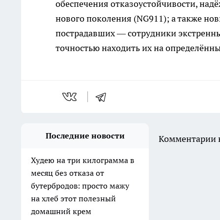
обеспечения отказоустойчивости, надё
нового поколения (NG911); а также н
пострадавших — сотрудники экстренны
точностью находить их на определённы
Последние новости
Комментарии н
Худею на три килограмма в
месяц без отказа от
бутербродов: просто мажу
на хлеб этот полезный
домашний крем