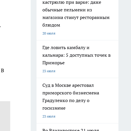
кастрюлю при варке: даже
обычные пельмени из
магазина станут ресторанным
блюдом
у
20 июля
Где ловить камбалу и
кальмара: 5 доступных точек в
Приморье
 В
23 июля
Суд в Москве арестовал
приморского бизнесмена
Градуленко по делу о
госизмене
23 июля
Во Владивостоке 21 июля