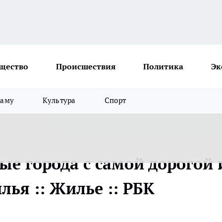
щество
Происшествия
Политика
Эк
ламу
Культура
Спорт
ые города с самой дорогой 
ья :: Жилье :: РБК