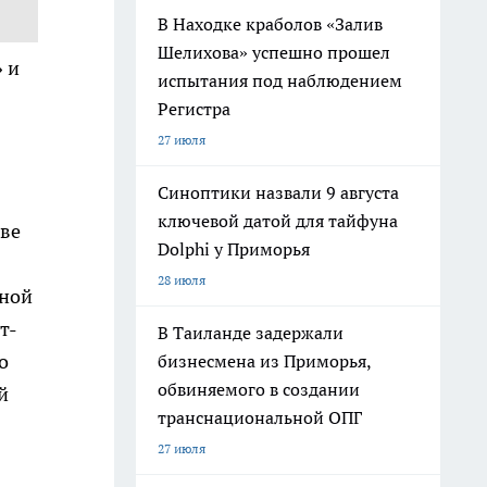
В Находке краболов «Залив
Шелихова» успешно прошел
» и
испытания под наблюдением
Регистра
27 июля
Синоптики назвали 9 августа
ключевой датой для тайфуна
кве
Dolphi у Приморья
28 июля
чной
т-
В Таиланде задержали
о
бизнесмена из Приморья,
обвиняемого в создании
й
транснациональной ОПГ
27 июля