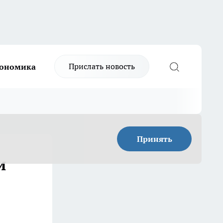
Прислать новость
ономика
Принять
и