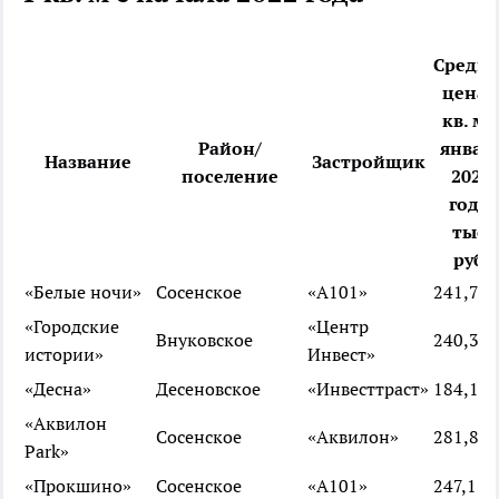
Средня
цена 
кв. м 
Район/
январ
Название
Застройщик
поселение
2022
года,
тыс.
руб.
«Белые ночи»
Сосенское
«А101»
241,7
«Городские
«Центр
Внуковское
240,3
истории»
Инвест»
«Десна»
Десеновское
«Инвесттраст»
184,1
«Аквилон
Сосенское
«Аквилон»
281,8
Park»
«Прокшино»
Сосенское
«А101»
247,1