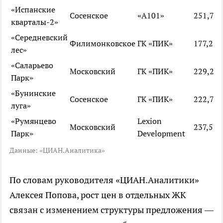
«Испанские
Сосенское
«А101»
251,7
кварталы-2»
«Середневский
Филимонковское
ГК «ПИК»
177,2
лес»
«Саларьево
Московский
ГК «ПИК»
229,2
Парк»
«Бунинские
Сосенское
ГК «ПИК»
222,7
луга»
«Румянцево
Lexion
Московский
237,5
Парк»
Development
Данные: «ЦИАН.Аналитика»
По словам руководителя «ЦИАН.Аналитики»
Алексея Попова, рост цен в отдельных ЖК
связан с изменением структуры предложения —