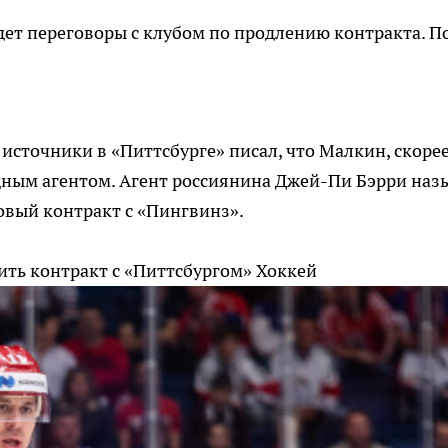
дет переговоры с клубом по продлению контракта. П
а источники в «Питтсбурге» писал, что Малкин, скоре
одным агентом. Агент россиянина Джей-Пи Бэрри наз
вый контракт с «Пингвинз».
ть контракт с «Питтсбургом»
Хоккей