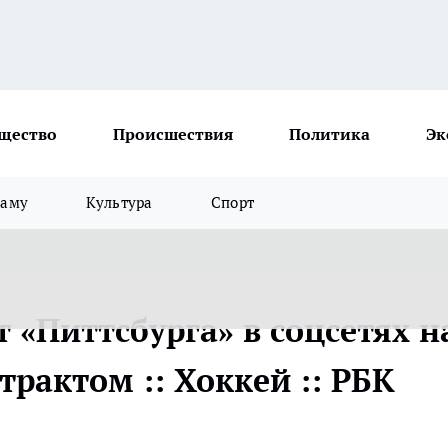
щество
Происшествия
Политика
Эк
ламу
Культура
Спорт
 «Питтсбурга» в соцсетях н
трактом :: Хоккей :: РБК