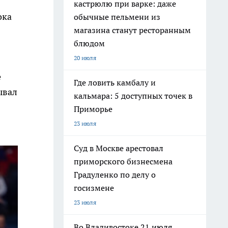
кастрюлю при варке: даже
ока
обычные пельмени из
магазина станут ресторанным
блюдом
20 июля
е
Где ловить камбалу и
ывал
кальмара: 5 доступных точек в
Приморье
23 июля
Суд в Москве арестовал
приморского бизнесмена
Градуленко по делу о
госизмене
23 июля
Во Владивостоке 21 июля