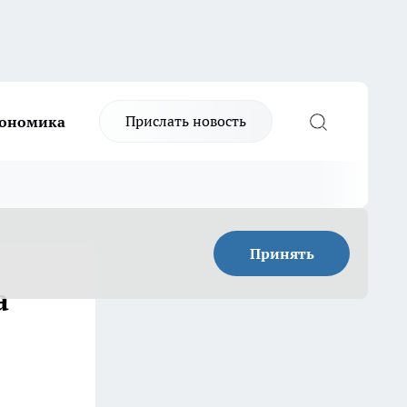
Прислать новость
ономика
Принять
а