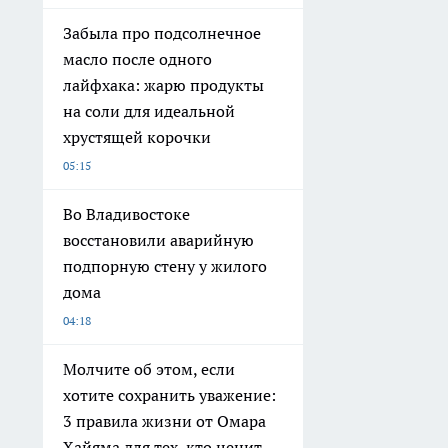
Забыла про подсолнечное
масло после одного
лайфхака: жарю продукты
на соли для идеальной
хрустящей корочки
05:15
Во Владивостоке
восстановили аварийную
подпорную стену у жилого
дома
04:18
Молчите об этом, если
хотите сохранить уважение:
3 правила жизни от Омара
Хайяма для тех, кто ценит