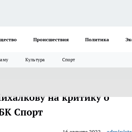
щество
Происшествия
Политика
Эк
ламу
Культура
Спорт
Михалкову на критику о
РБК Спорт
16 августа 2022
administr