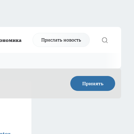
Прислать новость
ономика
Принять
ator