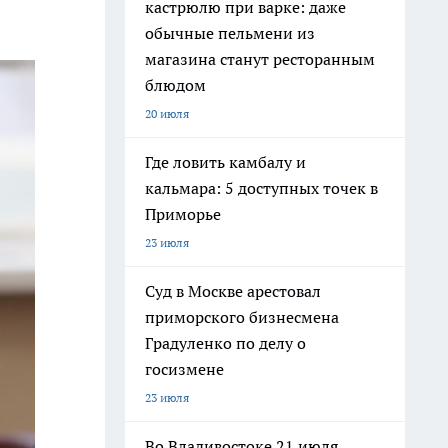
кастрюлю при варке: даже
обычные пельмени из
магазина станут ресторанным
блюдом
20 июля
Где ловить камбалу и
кальмара: 5 доступных точек в
Приморье
23 июля
Суд в Москве арестовал
приморского бизнесмена
Градуленко по делу о
госизмене
23 июля
Во Владивостоке 21 июля