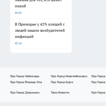
покой
04:05
В Приморье у 42% клещей с
людей нашли возбудителей
инфекций
03:54
Про Город Чебоксары
Про Город Новочебоксарск
Про Город
Про Город Йошкар-Ола
Про Город Курск
Про Город
Про Город Дзержинск
Твои Новости
Про Город