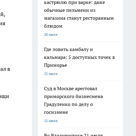
кастрюлю при варке: даже
обычные пельмени из
й,
магазина станут ресторанным
ия
блюдом
20 июля
Где ловить камбалу и
кальмара: 5 доступных точек в
Приморье
пал в
23 июля
Суд в Москве арестовал
мощи
приморского бизнесмена
Градуленко по делу о
госизмене
23 июля
Во Владивостоке 21 июля