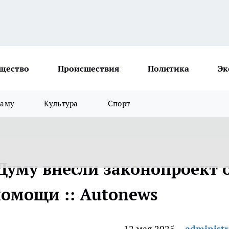
щество
Происшествия
Политика
Эк
ламу
Культура
Спорт
 Думу внесли законопроект 
помощи :: Autonews
12 мая 2025
administr