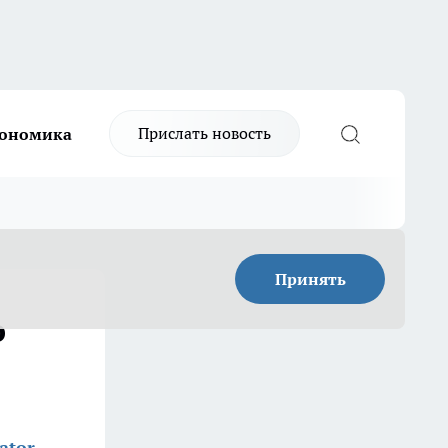
Прислать новость
ономика
Принять
о
ator