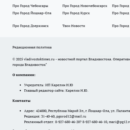
Про Город Чебоксары
Про Город Новочебоксарск
Про Город
Про Город Йошкар-Ола
Про Город Курск
Про Город
Про Город Дзержинск
Твои Новости
Про Город
Редакционная политика
© 2025 vladivostoktimes.ru - новостной портал Владивостока. Операти
города Владивосток"
О компании:
Учредитель: ИП Карелин Н.Ю
Главный редактор сайта: Карелин Н.Ю.
Контакты
Адрес: 424000, Республика Марий Эл, г. Йошкар-Ола, ул. Палантая
Редакция: 31-40-60, pgorod12@mail.ru
Рекламный отдел: 8-927-680-46-20? 8-927-680-46-10, mari@pg12.r