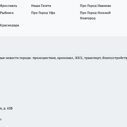
 Ярославль
Наша Газета
Про Город Иваново
 Рыбинск
Про Город Уфа
Про Город Нижний
Новгород
 Краснодара
вные новости города: происшествия, криминал, ЖКХ, транспорт, благоустройст
, д. 63В
u