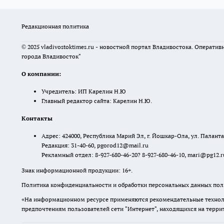
Редакционная политика
© 2025 vladivostoktimes.ru - новостной портал Владивостока. Операти
города Владивосток"
О компании:
Учредитель: ИП Карелин Н.Ю
Главный редактор сайта: Карелин Н.Ю.
Контакты
Адрес: 424000, Республика Марий Эл, г. Йошкар-Ола, ул. Палантая
Редакция: 31-40-60, pgorod12@mail.ru
Рекламный отдел: 8-927-680-46-20? 8-927-680-46-10, mari@pg12.r
Знак информационной продукции: 16+.
Политика конфиденциальности и обработки персональных данных поль
«На информационном ресурсе применяются рекомендательные техноло
предпочтениям пользователей сети "Интернет", находящихся на терр