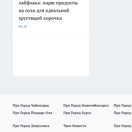
лайфхака: жарю продукты
на соли для идеальной
хрустящей корочки
05:15
Про Город Чебоксары
Про Город Новочебоксарск
Про Город
Про Город Йошкар-Ола
Про Город Курск
Про Город
Про Город Дзержинск
Твои Новости
Про Город