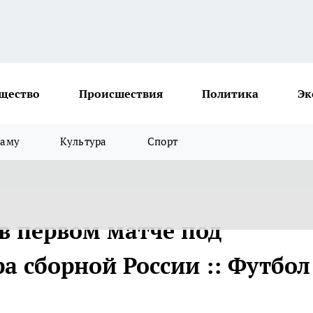
щество
Происшествия
Политика
Эк
ламу
Культура
Спорт
в первом матче под
а сборной России :: Футбол 