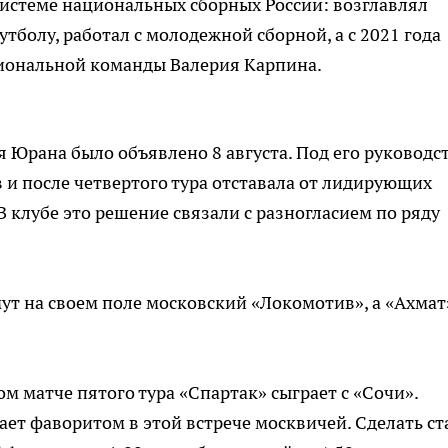
 системе национальных сборных России: возглавлял
болу, работал с молодежной сборной, а с 2021 года
циональной команды Валерия Карпина.
я Юрана было объявлено 8 августа. Под его руководс
 и после четвертого тура отставала от лидирующих
В клубе это решение связали с разногласием по ряду
мут на своем поле московский «Локомотив», а «Ахмат
м матче пятого тура «Спартак» сыграет с «Сочи».
ет фаворитом в этой встрече москвичей. Сделать ст