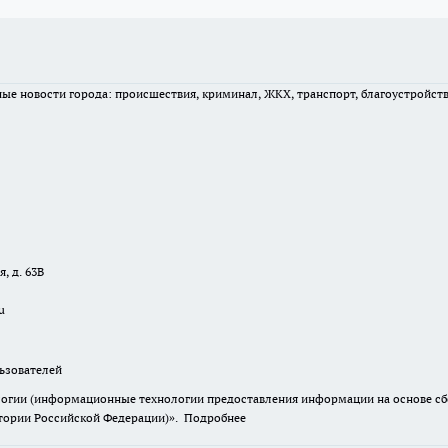
вные новости города: происшествия, криминал, ЖКХ, транспорт, благоустройст
, д. 63В
u
зователей
гии (информационные технологии предоставления информации на основе сбор
итории Российской Федерации)».
Подробнее