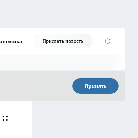
Прислать новость
ономика
Принять
::