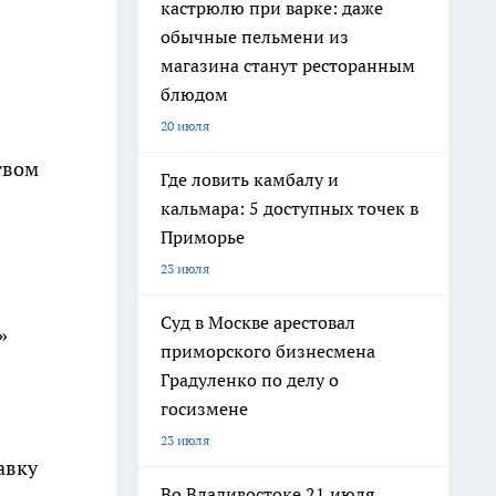
кастрюлю при варке: даже
обычные пельмени из
магазина станут ресторанным
блюдом
20 июля
твом
Где ловить камбалу и
кальмара: 5 доступных точек в
Приморье
23 июля
Суд в Москве арестовал
»
приморского бизнесмена
Градуленко по делу о
госизмене
23 июля
авку
Во Владивостоке 21 июля