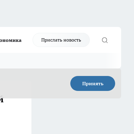
Прислать новость
ономика
Принять
й