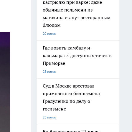
кастрюлю при варке: даже
обычные пельмени из
магазина станут ресторанным
блюдом
20 июля
Где ловить камбалу и
кальмара: 5 доступных точек в
Приморье
23 июля
Суд в Москве арестовал
приморского бизнесмена
Градуленко по делу о
госизмене
23 июля
Во Владивостоке 21 июля