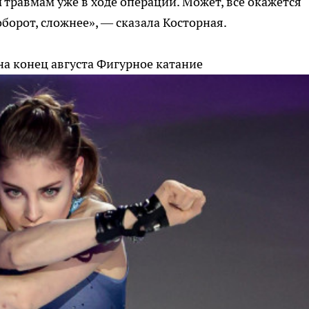
равмам уже в ходе операции. Может, все окажется
оборот, сложнее», — сказала Косторная.
на конец августа
Фигурное катание