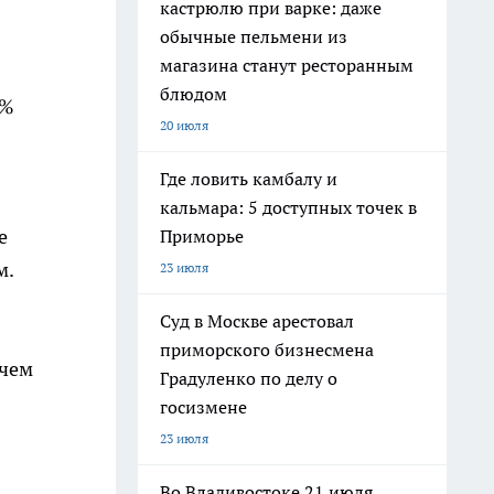
кастрюлю при варке: даже
обычные пельмени из
магазина станут ресторанным
блюдом
9%
20 июля
Где ловить камбалу и
кальмара: 5 доступных точек в
е
Приморье
м.
23 июля
Суд в Москве арестовал
приморского бизнесмена
 чем
Градуленко по делу о
госизмене
23 июля
Во Владивостоке 21 июля