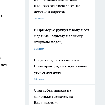
ю
планово отключат свет по
в
десяткам адресов
те
20 июля
В Приморье рухнул в воду мост
с детьми: одному мальчику
оторвало палец
13 июля
м
После обрушения пирса в
 лет
Приморье следователи завели
уголовное дело
13 июля
Стая собак напала на
маленьких девочек во
Владивостоке