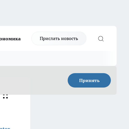
Прислать новость
ономика
Принять
::
ator