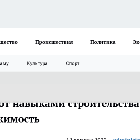
щество
Происшествия
Политика
Эк
ламу
Культура
Спорт
ют навыками строительства 
жимость
12 августа 2022
administr