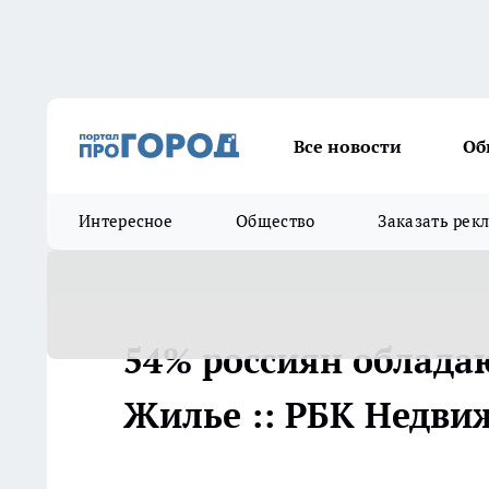
Все новости
Об
Интересное
Общество
Заказать рек
54% россиян облада
Жилье :: РБК Недви