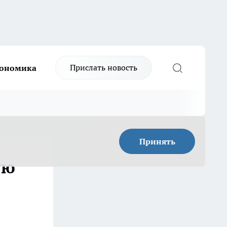
Прислать новость
ономика
Принять
ую