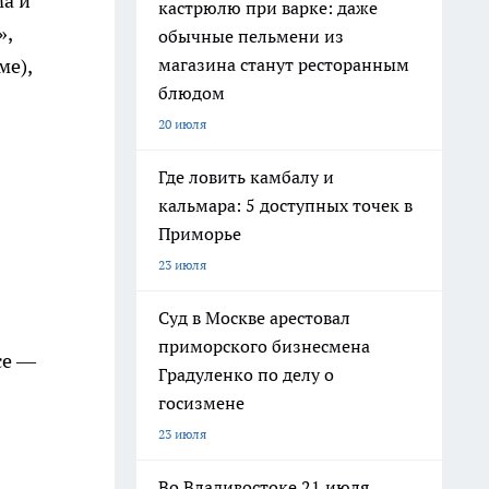
ма и
кастрюлю при варке: даже
»,
обычные пельмени из
магазина станут ресторанным
ме),
блюдом
20 июля
Где ловить камбалу и
кальмара: 5 доступных точек в
Приморье
23 июля
Суд в Москве арестовал
приморского бизнесмена
се —
Градуленко по делу о
госизмене
23 июля
Во Владивостоке 21 июля