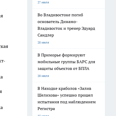
27 июля
Во Владивостоке погиб
ая
основатель Динамо-
Владивосток и тренер Эдуард
Сандлер
28 июля
ская
В Приморье формируют
кт-
мобильные группы БАРС для
защиты объектов от БПЛА
28 июля
ка
В Находке краболов «Залив
я
Шелихова» успешно прошел
испытания под наблюдением
ка
Регистра
27 июля