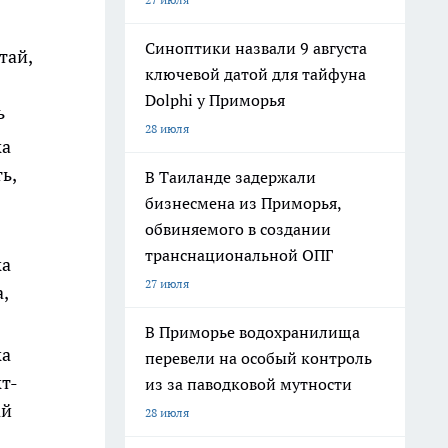
Синоптики назвали 9 августа
тай,
ключевой датой для тайфуна
Dolphi у Приморья
ь
28 июля
ка
ь,
В Таиланде задержали
бизнесмена из Приморья,
обвиняемого в создании
транснациональной ОПГ
ка
27 июля
,
В Приморье водохранилища
ка
перевели на особый контроль
кт-
из за паводковой мутности
ай
28 июля