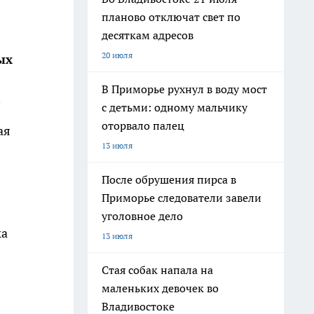
планово отключат свет по
десяткам адресов
20 июля
ых
В Приморье рухнул в воду мост
.
с детьми: одному мальчику
оторвало палец
ая
13 июля
После обрушения пирса в
Приморье следователи завели
уголовное дело
ка
13 июля
Стая собак напала на
маленьких девочек во
Владивостоке