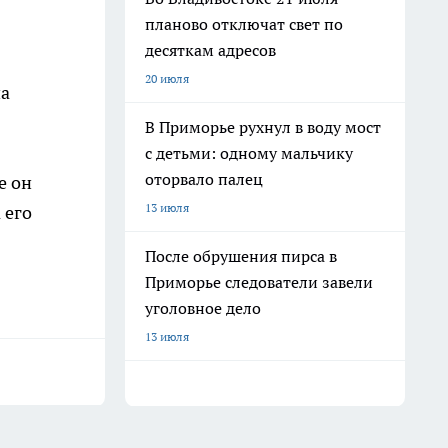
планово отключат свет по
десяткам адресов
20 июля
на
В Приморье рухнул в воду мост
с детьми: одному мальчику
оторвало палец
е он
13 июля
 его
После обрушения пирса в
Приморье следователи завели
уголовное дело
13 июля