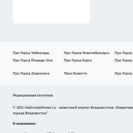
Про Город Чебоксары
Про Город Новочебоксарск
Про Город
Про Город Йошкар-Ола
Про Город Курск
Про Город
Про Город Дзержинск
Твои Новости
Про Город
Редакционная политика
© 2025 vladivostoktimes.ru - новостной портал Владивостока. Операти
города Владивосток"
О компании: