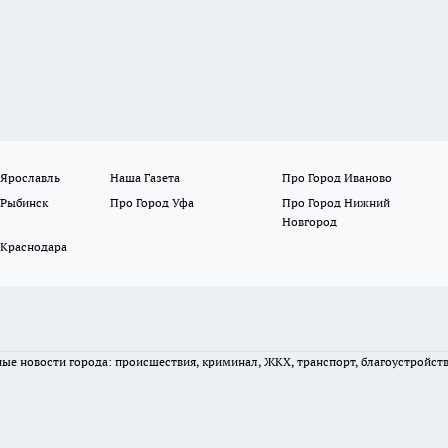
 Ярославль
Наша Газета
Про Город Иваново
 Рыбинск
Про Город Уфа
Про Город Нижний
Новгород
 Краснодара
вные новости города: происшествия, криминал, ЖКХ, транспорт, благоустройст