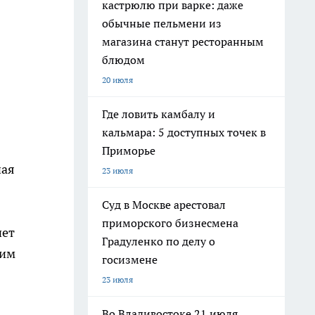
кастрюлю при варке: даже
обычные пельмени из
магазина станут ресторанным
блюдом
20 июля
Где ловить камбалу и
кальмара: 5 доступных точек в
Приморье
ная
23 июля
Суд в Москве арестовал
приморского бизнесмена
чет
Градуленко по делу о
ким
госизмене
23 июля
Во Владивостоке 21 июля