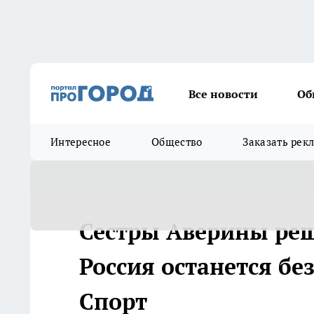
Все новости
Об
Интересное
Общество
Заказать рек
Сестры Аверины реш
Россия останется бе
Спорт