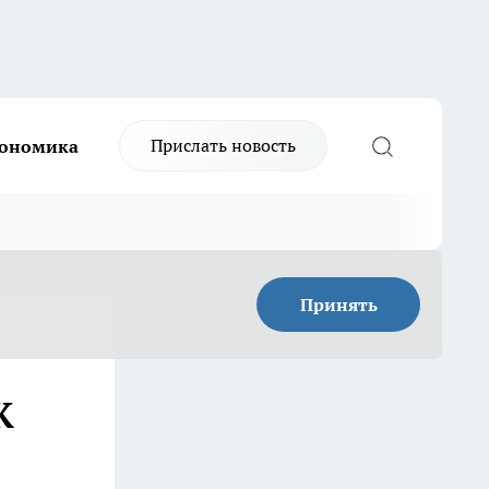
Прислать новость
ономика
Принять
К