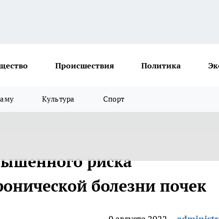
щество
Происшествия
Политика
Эк
ламу
Культура
Спорт
вышенного риска
ронической болезни почек
9 августа 2022
administr