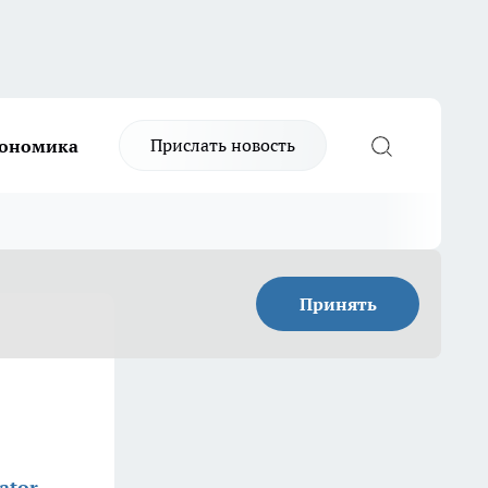
Прислать новость
ономика
Принять
ator