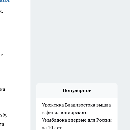
к.
ие
чия
Популярное
Уроженка Владивостока вышла
в финал юниорского
45%
Уимблдона впервые для России
ла
за 10 лет