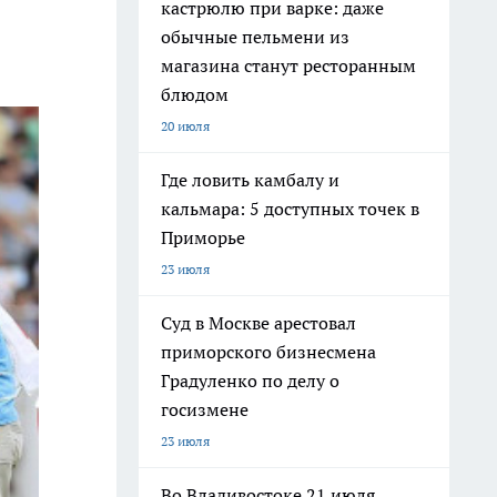
кастрюлю при варке: даже
обычные пельмени из
магазина станут ресторанным
блюдом
20 июля
Где ловить камбалу и
кальмара: 5 доступных точек в
Приморье
23 июля
Суд в Москве арестовал
приморского бизнесмена
Градуленко по делу о
госизмене
23 июля
Во Владивостоке 21 июля