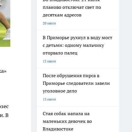
планово отключат свет по
десяткам адресов
20 июля
В Приморье рухнул в воду мост
с детьми: одному мальчику
оторвало палец
13 июля
ка»
После обрушения пирса в
Приморье следователи завели
уголовное дело
13 июля
озес
Стая собак напала на
и. В
маленьких девочек во
Владивостоке