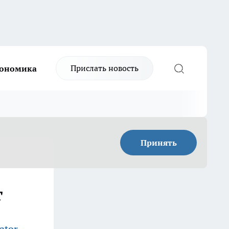
Прислать новость
ономика
Принять
т
ator