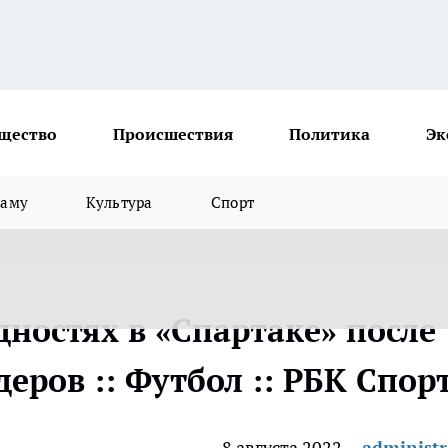
щество
Происшествия
Политика
Эк
ламу
Культура
Спорт
удностях в «Спартаке» после
деров :: Футбол :: РБК Спор
8 августа 2022
administr