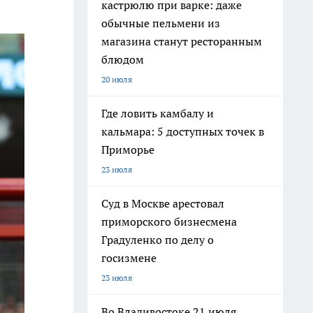
кастрюлю при варке: даже
обычные пельмени из
магазина станут ресторанным
блюдом
20 июля
Где ловить камбалу и
кальмара: 5 доступных точек в
Приморье
23 июля
Суд в Москве арестовал
приморского бизнесмена
Градуленко по делу о
госизмене
23 июля
Во Владивостоке 21 июля