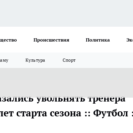
щество
Происшествия
Политика
Эк
ламу
Культура
Спорт
зались увольнять тренера
лет старта сезона :: Футбол :