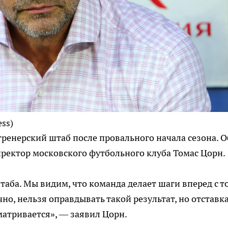
ess)
тренерский штаб после провального начала сезона. О
ректор московского футбольного клуба Томас Цорн.
таба. Мы видим, что команда делает шаги вперед с т
ечно, нельзя оправдывать такой результат, но отставк
атривается», — заявил Цорн.