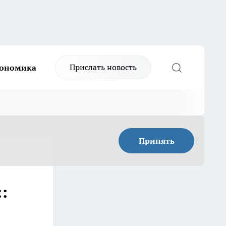
Прислать новость
ономика
Принять
: