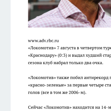
www.adv.rbc.ru
«Локомотив» 7 августа в четвертом ту
«Краснодару» (0:3) и выдал худший стар
сезона клуб набрал только два очка.
«Локомотив» также побил антирекорд п
«красно-зеленые» за первые четыре с
голов (все в том же 2006-м).
Сейчас «Локомотив» находится на 14-м