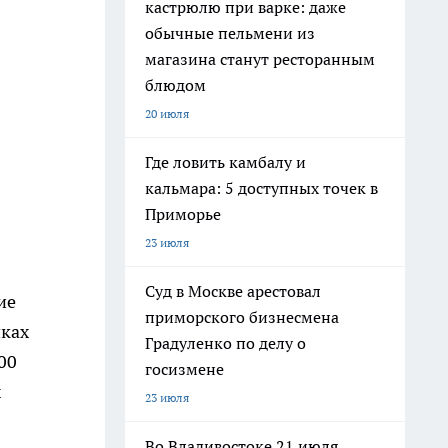
кастрюлю при варке: даже
обычные пельмени из
магазина станут ресторанным
блюдом
20 июля
Где ловить камбалу и
кальмара: 5 доступных точек в
Приморье
23 июля
Суд в Москве арестовал
ие
приморского бизнесмена
иках
Градуленко по делу о
00
госизмене
х
23 июля
Во Владивостоке 21 июля