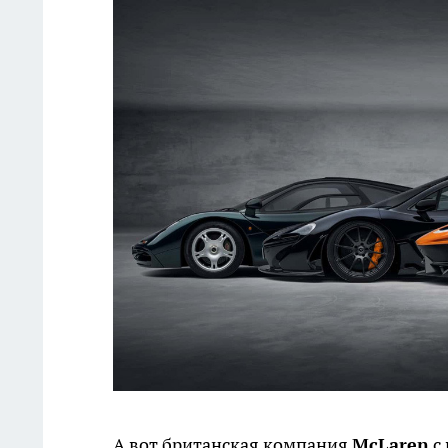
А вот британская компания
McLaren
с 