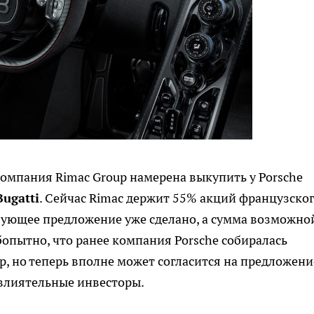
омпания Rimac Group намерена выкупить у Porsche
Bugatti
. Сейчас Rimac держит 55% акций французско
вующее предложение уже сделано, а сумма возможно
бопытно, что ранее компания Porsche собиралась
, но теперь вполне может согласится на предложени
влиятельные инвесторы.