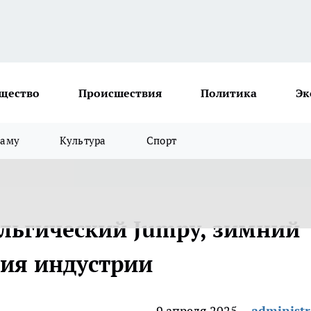
щество
Происшествия
Политика
Эк
ламу
Культура
Спорт
альгический Jumpy, зимний
тия индустрии
9 апреля 2025
administr