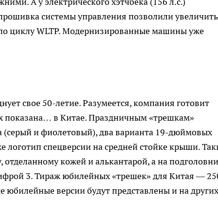
жними. А у электрического хэтчбека (156 л.с.)
я прошивка системы управления позволили увеличить
км по циклу WLTP. Модернизированные машины уже
нует свое 50-летие. Разумеется, компания готовит
их показана… в Китае. Праздничным «трешкам»
 (серый и фиолетовый), два варианта 19-дюймовых
же логотип спецверсии на средней стойке крыши. Так
, отделанному кожей и алькантарой, а на подголовн
ифрой 3. Тираж юбилейных «трешек» для Китая — 25
е юбилейные версии будут представлены и на други