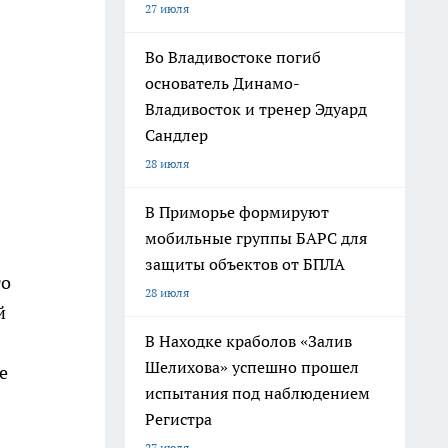
27 июля
Во Владивостоке погиб
основатель Динамо-
Владивосток и тренер Эдуард
Сандлер
28 июля
В Приморье формируют
мобильные группы БАРС для
защиты объектов от БПЛА
го
28 июля
й
В Находке краболов «Залив
Шелихова» успешно прошел
е
испытания под наблюдением
Регистра
27 июля