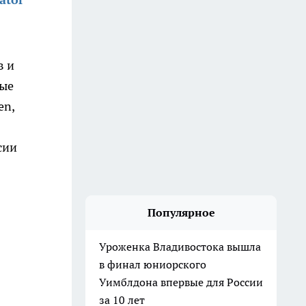
в и
рые
en,
сии
Популярное
Уроженка Владивостока вышла
в финал юниорского
Уимблдона впервые для России
за 10 лет