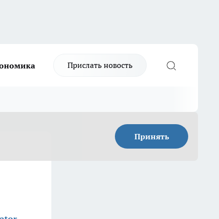
Прислать новость
ономика
Принять
ator