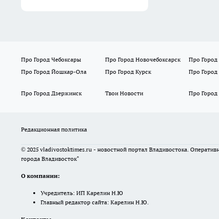
Про Город Чебоксары
Про Город Новочебоксарск
Про Город
Про Город Йошкар-Ола
Про Город Курск
Про Город
Про Город Дзержинск
Твои Новости
Про Город
Редакционная политика
© 2025 vladivostoktimes.ru - новостной портал Владивостока. Операти
города Владивосток"
О компании:
Учредитель: ИП Карелин Н.Ю
Главный редактор сайта: Карелин Н.Ю.