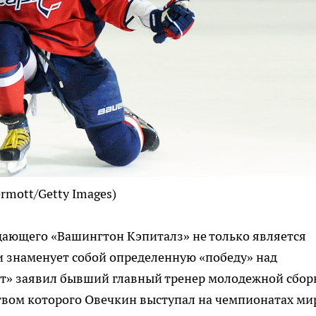
ermott/Getty Images)
дающего «Вашингтон Кэпиталз» не только является
и знаменует собой определенную «победу» над
рт» заявил бывший главный тренер молодежной сбор
твом которого Овечкин выступал на чемпионатах ми