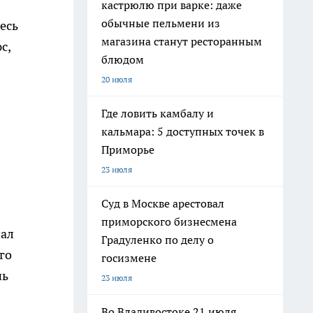
кастрюлю при варке: даже
обычные пельмени из
есь
магазина станут ресторанным
с,
блюдом
20 июля
Где ловить камбалу и
кальмара: 5 доступных точек в
Приморье
23 июля
Суд в Москве арестовал
приморского бизнесмена
чал
Градуленко по делу о
го
госизмене
нь
23 июля
Во Владивостоке 21 июля