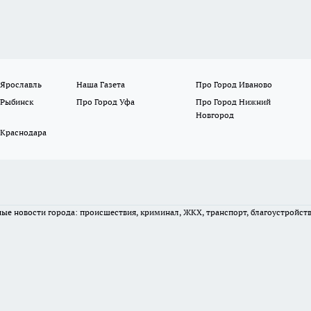
 Ярославль
Наша Газета
Про Город Иваново
 Рыбинск
Про Город Уфа
Про Город Нижний
Новгород
 Краснодара
вные новости города: происшествия, криминал, ЖКХ, транспорт, благоустройст