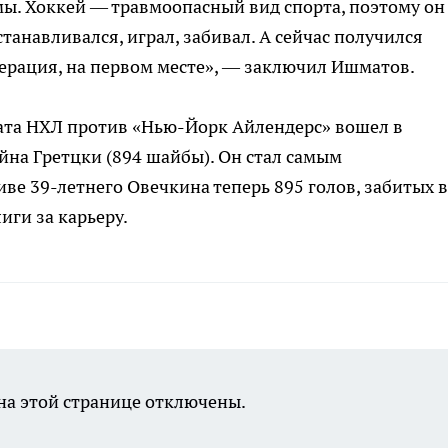
ы. Хоккей — травмоопасный вид спорта, поэтому он
станавливался, играл, забивал. А сейчас получился
дерация, на первом месте», — заключил Ишматов.
ата НХЛ против «Нью-Йорк Айлендерс» вошел в
йна Гретцки (894 шайбы). Он стал самым
ве 39-летнего Овечкина теперь 895 голов, забитых в
иги за карьеру.
а этой странице отключены.