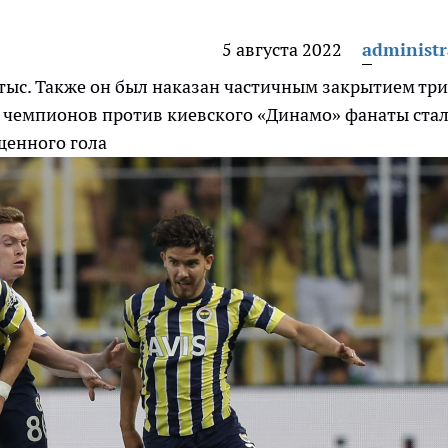
5 августа 2022
administr
тыс. Также он был наказан частичным закрытием тр
и чемпионов против киевского «Динамо» фанаты ста
щенного гола