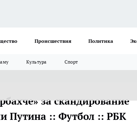
щество
Происшествия
Политика
Эк
ламу
Культура
Спорт
рбахче» за скандирование
 Путина :: Футбол :: РБК