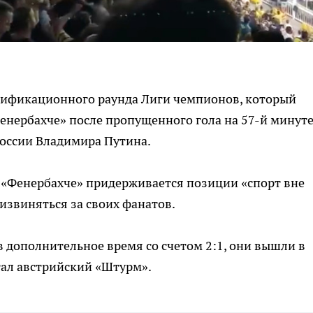
алификационного раунда Лиги чемпионов, который
енербахче» после пропущенного гола на 57-й минут
России Владимира Путина.
о «Фенербахче» придерживается позиции «спорт вне
 извиняться за своих фанатов.
в дополнительное время со счетом 2:1, они вышли в
тал австрийский «Штурм».