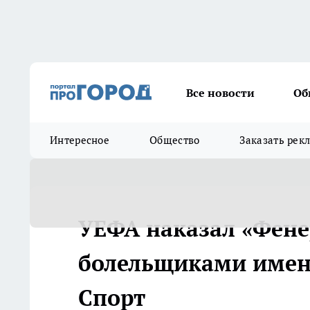
Все новости
Об
Интересное
Общество
Заказать рек
УЕФА наказал «Фене
болельщиками имени
Спорт