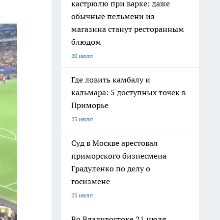
кастрюлю при варке: даже
обычные пельмени из
магазина станут ресторанным
блюдом
20 июля
Где ловить камбалу и
кальмара: 5 доступных точек в
Приморье
23 июля
Суд в Москве арестовал
приморского бизнесмена
Градуленко по делу о
госизмене
23 июля
Во Владивостоке 21 июля