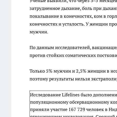
Ученые выявили, что через 3–5 месяцев
затрудненное дыхание, боль при дыхани
покалывание в конечностях, ком в горл
конечностях и усталость. У женщин пр
мужчин.
По данным исследователей, вакцинаци
против стойких соматических постков
Только 5% мужчин и 2,5% женщин в ис
поэтому результаты нельзя экстрапол
Исследование Lifelines было дополне
популяционному обсервационному кого
приняли участие 167 729 человек в Ни
ограничением исследования. Средний 