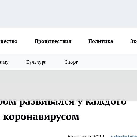
щество
Происшествия
Политика
Эк
ламу
Культура
Спорт
ом развивался у каждого
с коронавирусом
5 августа 2022
administr