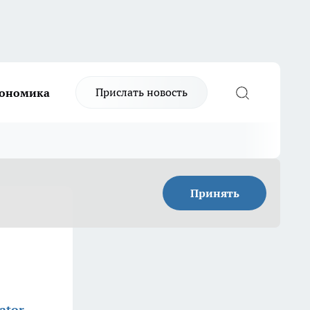
Прислать новость
ономика
Принять
ator