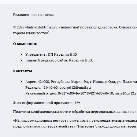
Редакционная политика
© 2025 vladivostoktimes.ru - новостной портал Владивостока. Операти
города Владивосток"
О компании:
Учредитель: ИП Карелин Н.Ю
Главный редактор сайта: Карелин Н.Ю.
Контакты
Адрес: 424000, Республика Марий Эл, г. Йошкар-Ола, ул. Палантая
Редакция: 31-40-60, pgorod12@mail.ru
Рекламный отдел: 8-927-680-46-20? 8-927-680-46-10, mari@pg12.r
Знак информационной продукции: 16+.
Политика конфиденциальности и обработки персональных данных поль
«На информационном ресурсе применяются рекомендательные техноло
предпочтениям пользователей сети "Интернет", находящихся на терр