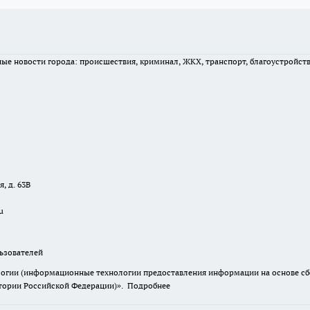
вные новости города: происшествия, криминал, ЖКХ, транспорт, благоустройст
, д. 63В
u
зователей
гии (информационные технологии предоставления информации на основе сбор
итории Российской Федерации)».
Подробнее