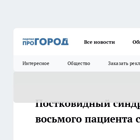
Все новости
Об
Интересное
Общество
Заказать рек
Постковидный синдр
восьмого пациента 