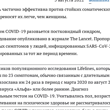
 частично эффективна против стойких соматически
еносят их легче, чем женщины.
зом COVID-19 разовьется постковидный синдром,
дование опубликовано в журнале The Lancet. Пропо
ых симптомов у людей, инфицированных SARS-CoV-2
рованных за тот же период времени.
иков популяционного исследования Lifelines, котор
 по 23 симптомам, обычно связанным с длительным
зослана им 24 раза в период с марта 2020 по август 
вируса «Альфа» или более ранние. Диагноз
ьным тестом на COVID-19. Учитывались пол, возраст
левания на психическое здоровье не рассматривалос