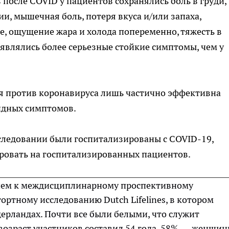
 после COVID у пациентов сохранялись боль в груди,
и, мышечная боль, потеря вкуса и/или запаха,
е, ощущение жара и холода попеременно, тяжесть в
оявлялись более серьезные стойкие симптомы, чем у
я против коронавируса лишь частично эффективна
идных симптомов.
следовании были госпитализированы с COVID-19,
ировать на госпитализированных пациентов.
нием к междисциплинарному проспективному
ртному исследованию Dutch Lifelines, в котором
дерландах. Почти все были белыми, что служит
возраст участников составил 54 года, 58% — женщин