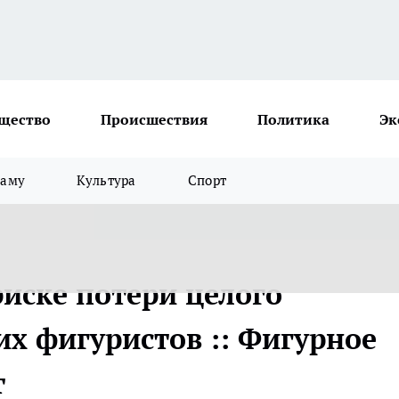
щество
Происшествия
Политика
Эк
ламу
Культура
Спорт
риске потери целого
х фигуристов :: Фигурное
т