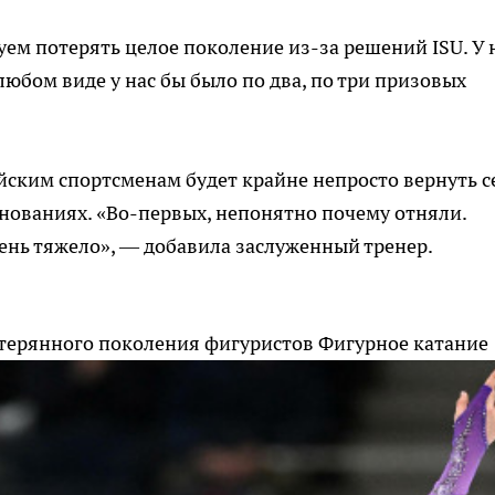
уем потерять целое поколение из-за решений ISU. У 
любом виде у нас бы было по два, по три призовых
ийским спортсменам будет крайне непросто вернуть с
нованиях. «Во-первых, непонятно почему отняли.
чень тяжело», — добавила заслуженный тренер.
отерянного поколения фигуристов
Фигурное катание