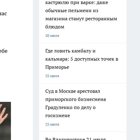
кастрюлю при варке: даже
обычные пельмени из
нас
магазина станут ресторанным
блюдом
20 июля
ебе
Где ловить камбалу и
кальмара: 5 доступных точек в
Приморье
23 июля
Суд в Москве арестовал
приморского бизнесмена
Градуленко по делу о
госизмене
23 июля
Во Владивостоке 21 июля