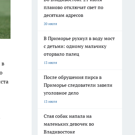
планово отключат свет по
десяткам адресов
20 июля
В Приморье рухнул в воду мост
с детьми: одному мальчику
оторвало палец
 в
13 июля
ю
После обрушения пирса в
иста
Приморье следователи завели
уголовное дело
13 июля
Стая собак напала на
о
маленьких девочек во
Владивостоке