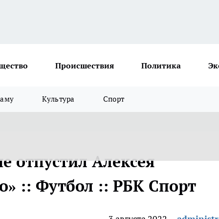
щество
Происшествия
Политика
Эк
ламу
Культура
Спорт
е отпустил Алексея
» :: Футбол :: РБК Спорт
3 августа 2022
administr