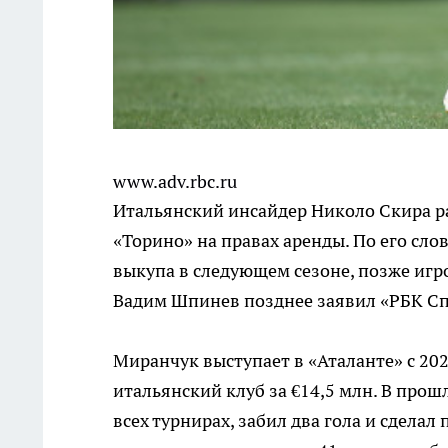
www.adv.rbc.ru
Итальянский инсайдер Николо Скира ра
«Торино» на правах аренды. По его сло
выкупа в следующем сезоне, позже игр
Вадим Шпинев позднее заявил «РБК Спо
Миранчук выступает в «Аталанте» с 20
итальянский клуб за €14,5 млн. В прош
всех турнирах, забил два гола и сделал