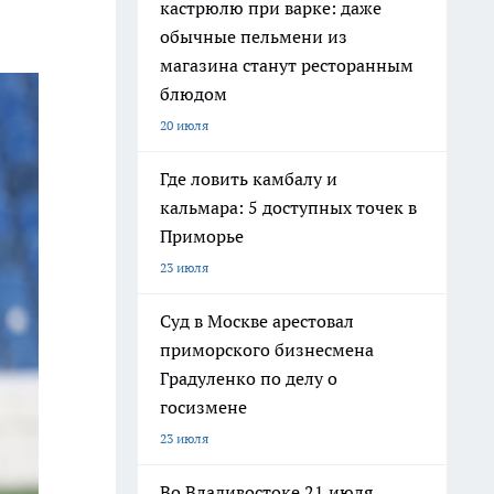
кастрюлю при варке: даже
обычные пельмени из
магазина станут ресторанным
блюдом
20 июля
Где ловить камбалу и
кальмара: 5 доступных точек в
Приморье
23 июля
Суд в Москве арестовал
приморского бизнесмена
Градуленко по делу о
госизмене
23 июля
Во Владивостоке 21 июля