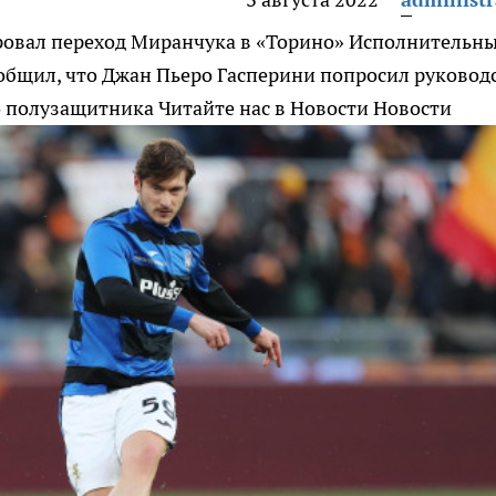
ровал переход Миранчука в «Торино»
Исполнительн
общил, что Джан Пьеро Гасперини попросил руковод
о полузащитника
Читайте нас в Новости Новости