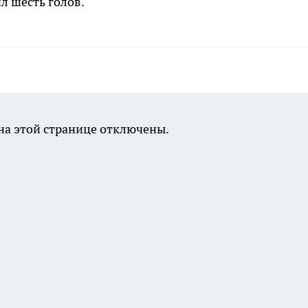
л шесть голов.
а этой странице отключены.