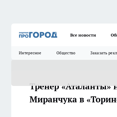
Все новости
Об
Интересное
Общество
Заказать рек
Тренер «Аталанты» н
Миранчука в «Торино