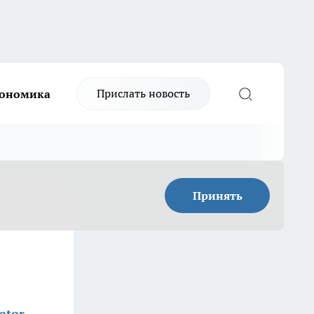
Прислать новость
ономика
Принять
ator