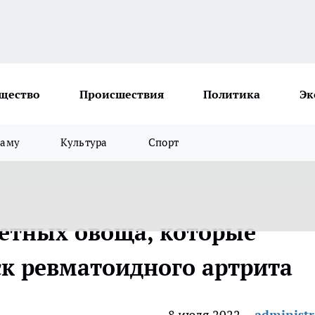
щество
Происшествия
Политика
Эк
ламу
Культура
Спорт
етных овоща, которые
ск ревматоидного артрита
8 июля 2022
administr