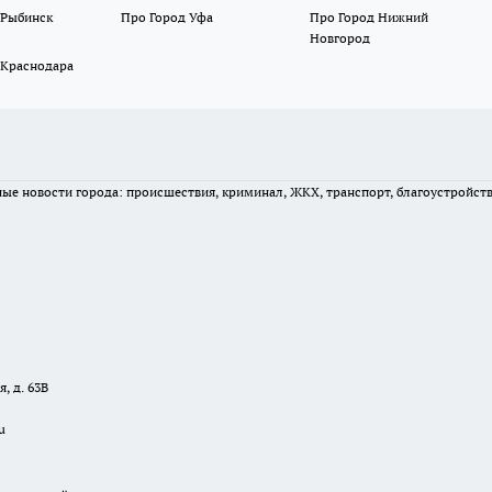
 Рыбинск
Про Город Уфа
Про Город Нижний
Новгород
 Краснодара
вные новости города: происшествия, криминал, ЖКХ, транспорт, благоустройст
, д. 63В
u