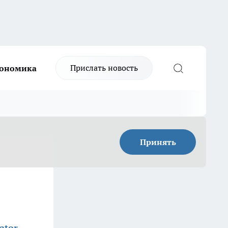
Прислать новость
ономика
Принять
ator