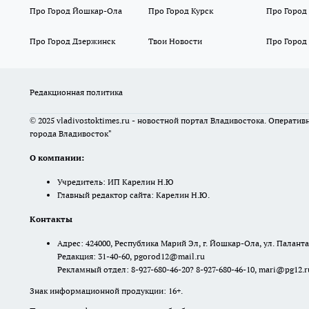
Про Город Йошкар-Ола
Про Город Курск
Про Город
Про Город Дзержинск
Твои Новости
Про Город
Редакционная политика
© 2025 vladivostoktimes.ru - новостной портал Владивостока. Операти
города Владивосток"
О компании:
Учредитель: ИП Карелин Н.Ю
Главный редактор сайта: Карелин Н.Ю.
Контакты
Адрес: 424000, Республика Марий Эл, г. Йошкар-Ола, ул. Палантая
Редакция: 31-40-60, pgorod12@mail.ru
Рекламный отдел: 8-927-680-46-20? 8-927-680-46-10, mari@pg12.r
Знак информационной продукции: 16+.