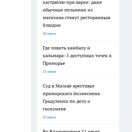
кастрюлю при варке: даже
обычные пельмени из
магазина станут ресторанным
блюдом
20 июля
Где ловить камбалу и
кальмара: 5 доступных точек в
Приморье
23 июля
Суд в Москве арестовал
приморского бизнесмена
Градуленко по делу о
госизмене
23 июля
Во Владивостоке 21 июля