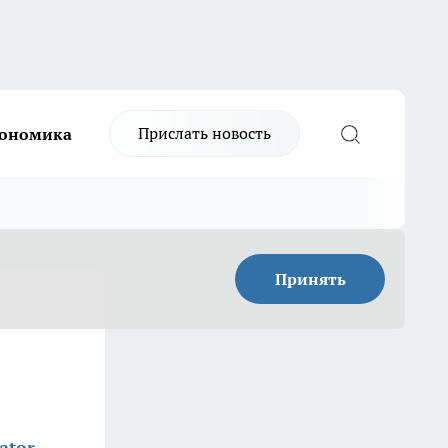
Прислать новость
ономика
Принять
ator