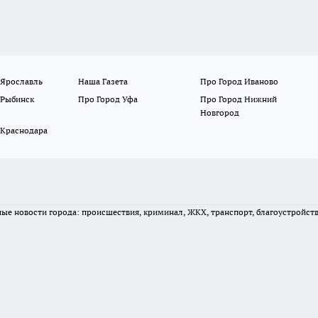
 Ярославль
Наша Газета
Про Город Иваново
 Рыбинск
Про Город Уфа
Про Город Нижний
Новгород
 Краснодара
вные новости города: происшествия, криминал, ЖКХ, транспорт, благоустройст