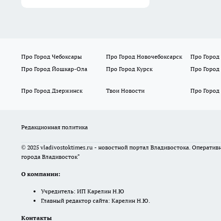
Про Город Чебоксары
Про Город Новочебоксарск
Про Город
Про Город Йошкар-Ола
Про Город Курск
Про Город
Про Город Дзержинск
Твои Новости
Про Город
Редакционная политика
© 2025 vladivostoktimes.ru - новостной портал Владивостока. Операти
города Владивосток"
О компании:
Учредитель: ИП Карелин Н.Ю
Главный редактор сайта: Карелин Н.Ю.
Контакты