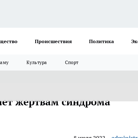
щество
Происшествия
Политика
Эк
ламу
Культура
Спорт
ает жертвам синдрома
8 июля 2022
administr