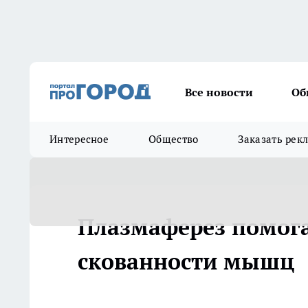
Все новости
Об
Интересное
Общество
Заказать рек
Плазмаферез помог
скованности мышц