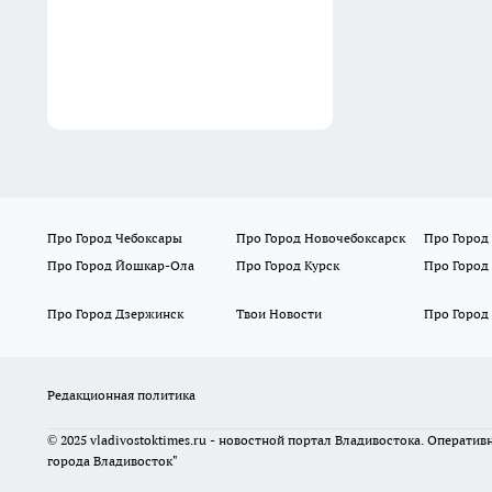
Про Город Чебоксары
Про Город Новочебоксарск
Про Город
Про Город Йошкар-Ола
Про Город Курск
Про Город
Про Город Дзержинск
Твои Новости
Про Город
Редакционная политика
© 2025 vladivostoktimes.ru - новостной портал Владивостока. Операти
города Владивосток"