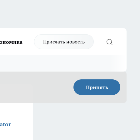
Прислать новость
ономика
Принять
ator