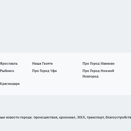
 Ярославль
Наша Газета
Про Город Иваново
 Рыбинск
Про Город Уфа
Про Город Нижний
Новгород
 Краснодара
вные новости города: происшествия, криминал, ЖКХ, транспорт, благоустройст