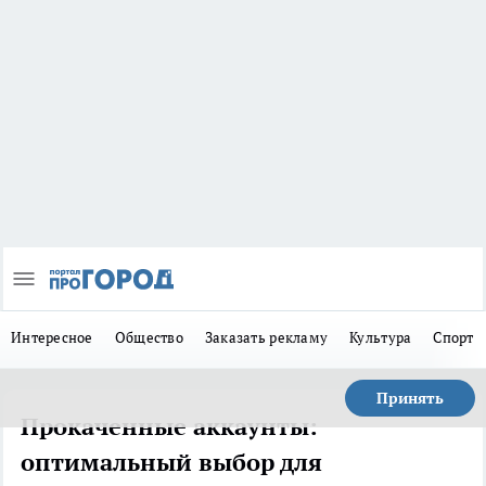
Интересное
Общество
Заказать рекламу
Культура
Спорт
Принять
Прокаченные аккаунты:
оптимальный выбор для