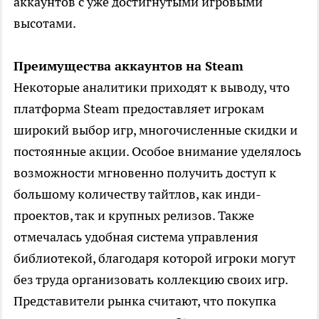
аккаунтов с уже достигнутыми игровыми
высотами.
Преимущества аккаунтов на Steam
Некоторые аналитики приходят к выводу, что
платформа Steam предоставляет игрокам
широкий выбор игр, многочисленные скидки и
постоянные акции. Особое внимание уделялось
возможности мгновенно получить доступ к
большому количеству тайтлов, как инди-
проектов, так и крупных релизов. Также
отмечалась удобная система управления
библиотекой, благодаря которой игроки могут
без труда организовать коллекцию своих игр.
Представители рынка считают, что покупка