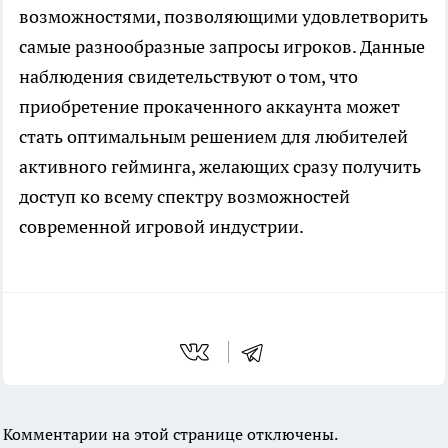
возможностями, позволяющими удовлетворить
самые разнообразные запросы игроков. Данные
наблюдения свидетельствуют о том, что
приобретение прокаченного аккаунта может
стать оптимальным решением для любителей
активного гейминга, желающих сразу получить
доступ ко всему спектру возможностей
современной игровой индустрии.
Комментарии на этой странице отключены.