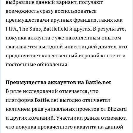
выбравшие данный вариант, получают
возможность сразу воспользоваться
преимуществами крупных франшиз, таких как
FIFA, The Sims, Battlefield и других. В результате,
покупка аккаунта с уже накопленным опытом
оказывается выгодной инвестицией для тех, кто
предпочитает качественный игровой контент и
постоянные обновления.
Преимущества аккаунтов на Battle.net
В ряде исследований отмечается, что
платформа Battle.net выгодно отличается
наличием ряда уникальных проектов от Blizzard
и других компаний. Участники рынка отмечают,
что покупка прокаченного аккаунта на данной