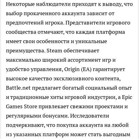
Некоторые наблюдатели приходят к выводу, что
выбор прокаченного аккаунта зависит от
предпочтений игрока. Представители игрового
сообщества отмечают, что каждая платформа
имеет свои особенности и уникальные
преимущества. Steam обеспечивает
максимально широкий ассортимент игр и
удобство управления, Origin (EA) гарантирует
высокое качество эксклюзивного контента,
Battle.net предлагает богатый социальный опыт
и традиционные хиты игровой индустрии, а Epic
Games Store привлекает свежими проектами и
регулярными бонусами. Исследователи
подчеркивают, что покупка аккаунта на любой
из указанных платформ может стать выгодным