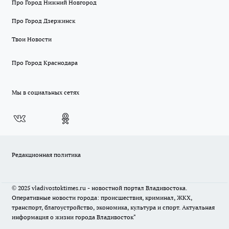
Про Город Нижний Новгород
Про Город Дзержинск
Твои Новости
Про Город Краснодара
Мы в социальных сетях
Редакционная политика
© 2025 vladivostoktimes.ru - новостной портал Владивостока.
Оперативные новости города: происшествия, криминал, ЖКХ,
транспорт, благоустройство, экономика, культура и спорт. Актуальная
информация о жизни города Владивосток"