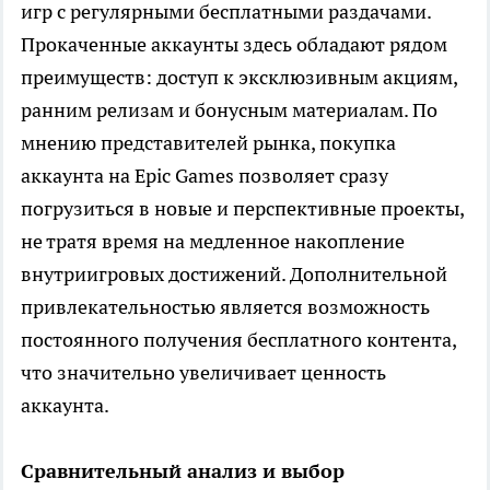
игр с регулярными бесплатными раздачами.
Прокаченные аккаунты здесь обладают рядом
преимуществ: доступ к эксклюзивным акциям,
ранним релизам и бонусным материалам. По
мнению представителей рынка, покупка
аккаунта на Epic Games позволяет сразу
погрузиться в новые и перспективные проекты,
не тратя время на медленное накопление
внутриигровых достижений. Дополнительной
привлекательностью является возможность
постоянного получения бесплатного контента,
что значительно увеличивает ценность
аккаунта.
Сравнительный анализ и выбор