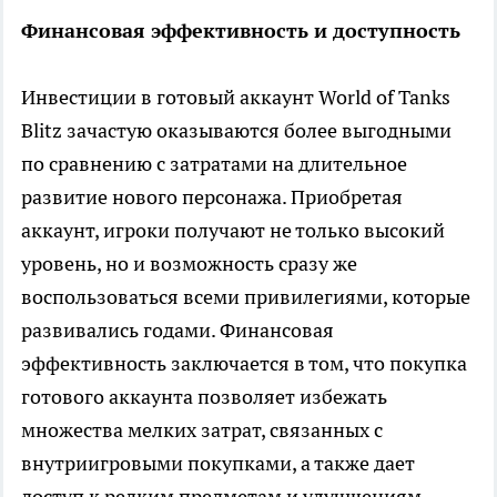
Финансовая эффективность и доступность
Инвестиции в готовый аккаунт World of Tanks
Blitz зачастую оказываются более выгодными
по сравнению с затратами на длительное
развитие нового персонажа. Приобретая
аккаунт, игроки получают не только высокий
уровень, но и возможность сразу же
воспользоваться всеми привилегиями, которые
развивались годами. Финансовая
эффективность заключается в том, что покупка
готового аккаунта позволяет избежать
множества мелких затрат, связанных с
внутриигровыми покупками, а также дает
доступ к редким предметам и улучшениям,