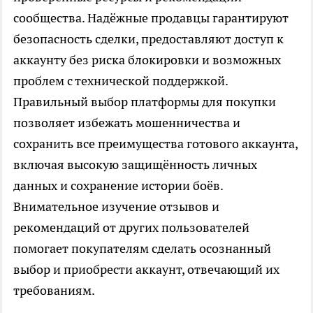
сообщества. Надёжные продавцы гарантируют
безопасность сделки, предоставляют доступ к
аккаунту без риска блокировки и возможных
проблем с технической поддержкой.
Правильный выбор платформы для покупки
позволяет избежать мошенничества и
сохранить все преимущества готового аккаунта,
включая высокую защищённость личных
данных и сохранение истории боёв.
Внимательное изучение отзывов и
рекомендаций от других пользователей
помогает покупателям сделать осознанный
выбор и приобрести аккаунт, отвечающий их
требованиям.