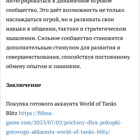
интегрироваться в динамичное игровое
сообщество. Это даёт возможность не только
наслаждаться игрой, но и развивать свои
навыки в общении, тактике и стратегическом
мышлении. Сильное сообщество становится
дополнительным стимулом для развития и
совершенствования, способствуя постоянному
обмену опытом и знаниями.
Заключение
Покупка готового аккаунта World of Tanks
Blitz
https://fifaxa-
game.com/2023/07/02/prichiny-dlya-pokupki-
gotovogo-akkaunta-world-of-tanks-blitz/