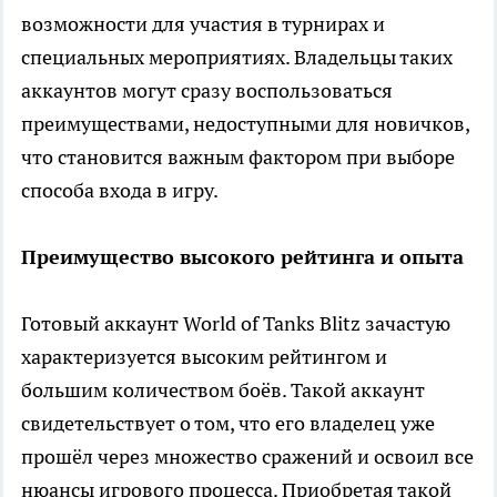
возможности для участия в турнирах и
специальных мероприятиях. Владельцы таких
аккаунтов могут сразу воспользоваться
преимуществами, недоступными для новичков,
что становится важным фактором при выборе
способа входа в игру.
Преимущество высокого рейтинга и опыта
Готовый аккаунт World of Tanks Blitz зачастую
характеризуется высоким рейтингом и
большим количеством боёв. Такой аккаунт
свидетельствует о том, что его владелец уже
прошёл через множество сражений и освоил все
нюансы игрового процесса. Приобретая такой