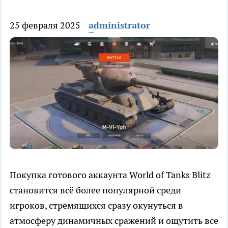
25 февраля 2025
administrator
Покупка готового аккаунта World of Tanks Blitz
становится всё более популярной среди
игроков, стремящихся сразу окунуться в
атмосферу динамичных сражений и ощутить все