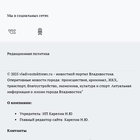
Мы в социальных сетях
Редакционная политика
© 2025 vladivostoktimes.ru - новостной портал Владивостока.
Оперативные новости города: происшествия, криминал, ЖКХ,
транспорт, благоустройство, экономика, культура и спорт. Актуальная
информация о жизни города Владивосток"
О компании:
Учредитель: ИП Карелин Н.Ю
Главный редактор сайта: Карелин Н.Ю.
Контакты