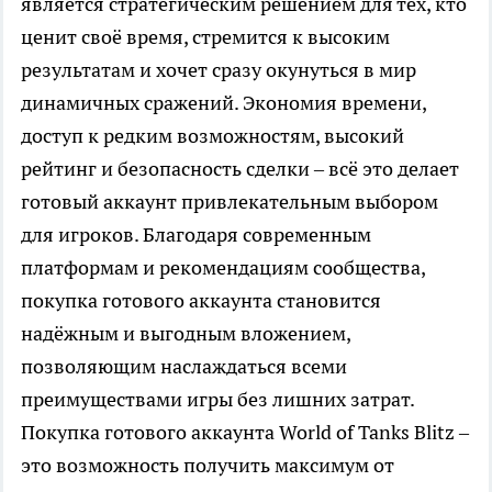
является стратегическим решением для тех, кто
ценит своё время, стремится к высоким
результатам и хочет сразу окунуться в мир
динамичных сражений. Экономия времени,
доступ к редким возможностям, высокий
рейтинг и безопасность сделки – всё это делает
готовый аккаунт привлекательным выбором
для игроков. Благодаря современным
платформам и рекомендациям сообщества,
покупка готового аккаунта становится
надёжным и выгодным вложением,
позволяющим наслаждаться всеми
преимуществами игры без лишних затрат.
Покупка готового аккаунта World of Tanks Blitz –
это возможность получить максимум от