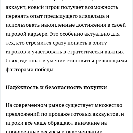
аккаунт, новый игрок получает возможность
перенять опыт предыдущего владельца и
использовать накопленные достижения в своей
игровой карьере. Это особенно актуально для
тех, кто стремится сразу попасть в элиту
игроков и участвовать в стратегически важных
боях, где опыт и умение становятся решающими
факторами победы.
Надёжность и безопасность покупки
На современном рынке существует множество
предложений по продаже готовых аккаунтов, и
игроки всё чаще обращают внимание на
проверенные ресурсы и рекомендации