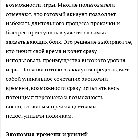
возможности игры. Многие пользователи
отмечают, что готовый аккаунт позволяет
избежать длительного процесса прокачки и
быстрее приступить к участию в самых
захватывающих боях. Это решение выбирают те,
кто ценит своё время и хочет сразу
использовать преимущества высокого уровня
игры. Покупка готового аккаунта представляет
собой уникальное сочетание экономии
времени, возможности сразу испытать весь
потенциал персонажа и возможность
воспользоваться преимуществами,
недоступными новичкам.
Экономия времени и усилий