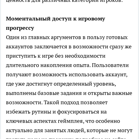
Моментальный доступ к игровому
прогрессу
Один из главных аргументов в пользу готовых
аккаунтов заключается в возможности сразу же
приступить к игре без необходимости
длительного накопления опыта. Пользователи
получают возможность использовать аккаунт,
где уже достигнут определенный уровень,
выполнены базовые задания и открыты важные
возможности. Такой подход позволяет
избежать рутины и фокусироваться на
ключевых аспектах геймплея, что особенно
актуально для занятых людей, которые не могут