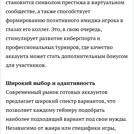
становится символом престижа в виртуальном
сообществе, а также способствует
формированию позитивного имиджа игрока в
глазах его коллег. Это, в свою очередь,
стимулирует развитие киберспорта и
профессиональных турниров, где качество
аккаунта может стать дополнительным бонусом
для участников.
Широкий выбор и адаптивность
Современный рынок готовых аккаунтов
предлагает широкий спектр вариантов, что
позволяет каждому геймеру подобрать
наиболее подходящий вариант под свои нужды.
Независимо от жанра или специфики игры,