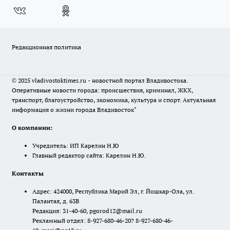
Редакционная политика
© 2025 vladivostoktimes.ru - новостной портал Владивостока.
Оперативные новости города: происшествия, криминал, ЖКХ,
транспорт, благоустройство, экономика, культура и спорт. Актуальная
информация о жизни города Владивосток"
О компании:
Учредитель: ИП Карелин Н.Ю
Главный редактор сайта: Карелин Н.Ю.
Контакты
Адрес: 424000, Республика Марий Эл, г. Йошкар-Ола, ул.
Палантая, д. 63В
Редакция: 31-40-60, pgorod12@mail.ru
Рекламный отдел: 8-927-680-46-20? 8-927-680-46-