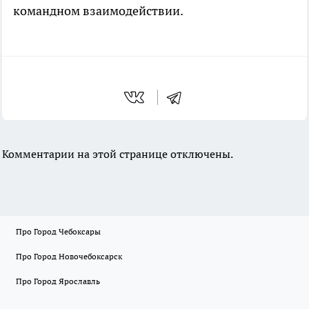
командном взаимодействии.
Комментарии на этой странице отключены.
Про Город Чебоксары
Про Город Новочебоксарск
Про Город Ярославль