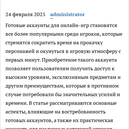
24 февраля 2025
administrator
Готовые аккаунты для онлайн-игр становятся
все более популярными среди игроков, которые
стремятся сократить время на прокачку
персонажей и окунуться в игровую атмосферу с
первых минут. Приобретение такого аккаунта
позволяет пользователям получить доступ к
высоким уровням, эксклюзивным предметам и
другим преимуществам, которые в противном
случае потребовали бы значительных усилий и
времени. В статье рассматриваются основные
аспекты, влияющие на востребованность
готовых аккаунтов, а также их практическая
ценность для различных категорий игроков.