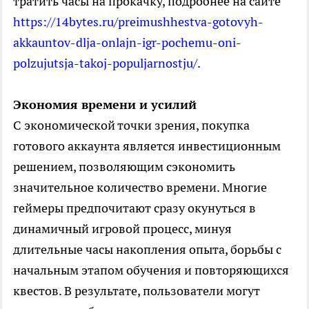
тратить часы на прокачку, подробнее на сайте
https://14bytes.ru/preimushhestva-gotovyh-
akkauntov-dlja-onlajn-igr-pochemu-oni-
polzujutsja-takoj-populjarnostju/
.
Экономия времени и усилий
С экономической точки зрения, покупка
готового аккаунта является инвестиционным
решением, позволяющим сэкономить
значительное количество времени. Многие
геймеры предпочитают сразу окунуться в
динамичный игровой процесс, минуя
длительные часы накопления опыта, борьбы с
начальным этапом обучения и повторяющихся
квестов. В результате, пользователи могут