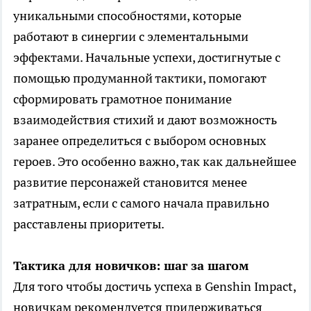
уникальными способностями, которые
работают в синергии с элементальными
эффектами. Начальные успехи, достигнутые с
помощью продуманной тактики, помогают
сформировать грамотное понимание
взаимодействия стихий и дают возможность
заранее определиться с выбором основных
героев. Это особенно важно, так как дальнейшее
развитие персонажей становится менее
затратным, если с самого начала правильно
расставлены приоритеты.
Тактика для новичков: шаг за шагом
Для того чтобы достичь успеха в Genshin Impact,
новичкам рекомендуется придерживаться