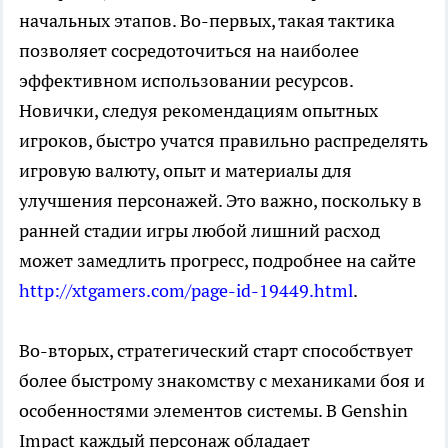
начальных этапов. Во-первых, такая тактика
позволяет сосредоточиться на наиболее
эффективном использовании ресурсов.
Новички, следуя рекомендациям опытных
игроков, быстро учатся правильно распределять
игровую валюту, опыт и материалы для
улучшения персонажей. Это важно, поскольку в
ранней стадии игры любой лишний расход
может замедлить прогресс, подробнее на сайте
http://xtgamers.com/page-id-19449.html
.
Во-вторых, стратегический старт способствует
более быстрому знакомству с механиками боя и
особенностями элементов системы. В Genshin
Impact каждый персонаж обладает