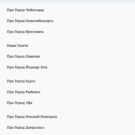
Про Город Чебоксары
Про Город Новочебоксарск
Про Город Ярославль
Наша Газета
Про Город Иваново
Про Город Йошкар-Ола
Про Город Курск
Про Город Рыбинск
Про Город Уфа
Про Город Нижний Новгород
Про Город Дзержинск