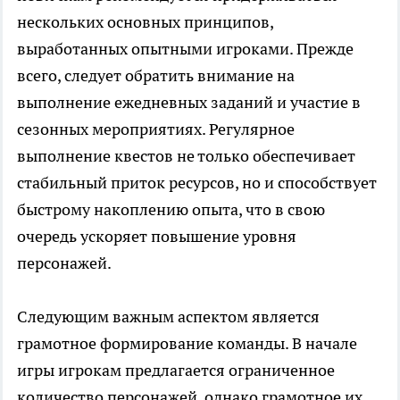
нескольких основных принципов,
выработанных опытными игроками. Прежде
всего, следует обратить внимание на
выполнение ежедневных заданий и участие в
сезонных мероприятиях. Регулярное
выполнение квестов не только обеспечивает
стабильный приток ресурсов, но и способствует
быстрому накоплению опыта, что в свою
очередь ускоряет повышение уровня
персонажей.
Следующим важным аспектом является
грамотное формирование команды. В начале
игры игрокам предлагается ограниченное
количество персонажей, однако грамотное их