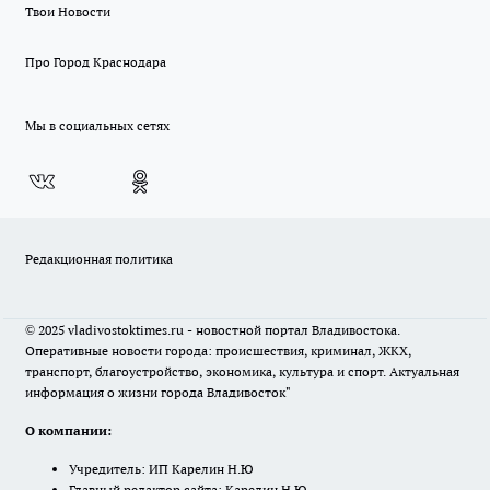
Твои Новости
Про Город Краснодара
Мы в социальных сетях
Редакционная политика
© 2025 vladivostoktimes.ru - новостной портал Владивостока.
Оперативные новости города: происшествия, криминал, ЖКХ,
транспорт, благоустройство, экономика, культура и спорт. Актуальная
информация о жизни города Владивосток"
О компании:
Учредитель: ИП Карелин Н.Ю
Главный редактор сайта: Карелин Н.Ю.